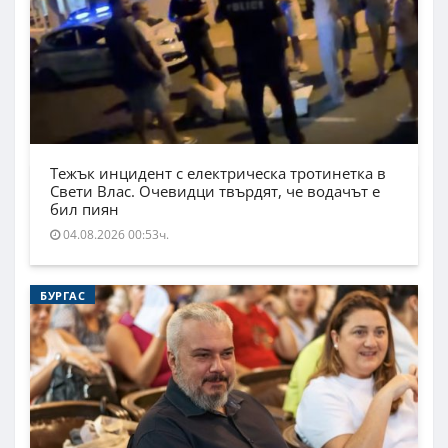
Тежък инцидент с електрическа тротинетка в
Свети Влас. Очевидци твърдят, че водачът е
бил пиян
04.08.2026 00:53ч.
БУРГАС