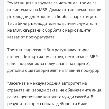
"Участниците в групата са четирима, трима са
от системата на МВР. Двама от тях заемат висши
ръководни длъжности за борба с наркотиците.
Те са били ръководители на всички служители
на МВР, свързани с борбата с наркотиците",
казват от прокуратурата.
Третият задържан е бил разузнавач първа
степен. Четвъртият участник, несвързан с МВР,
е бил посредник за получаване на парите",
допълни още говорителят на главния прокурор.
"Засегнат е международния авторитет на
страната ни, заради факта, че обвиняемите лица
са осъществявали контакт с чужди служби. В
резултат на престъпната дейност са били