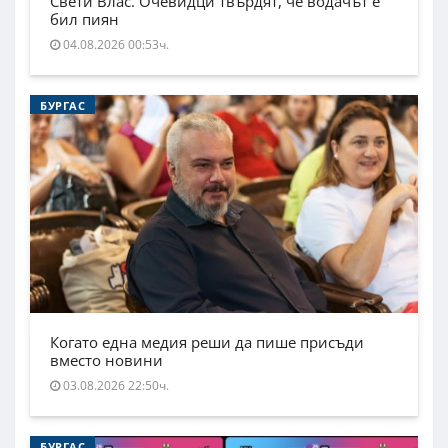
Свети Влас. Очевидци твърдят, че водачът е
бил пиян
04.08.2026 00:53ч.
БУРГАС
Когато една медия реши да пише присъди
вместо новини
03.08.2026 22:50ч.
БУРГАС