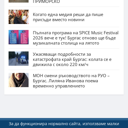
ПРИМОРСКО
Когато една медия реши да пише
присъди вместо новини
Пълната програма на SPICE Music Festival
2026 вече е тук! Бургас отново ще бъде
музикалната столица на лятото
Ужасяващи подробности за
катастрофата край Бургас: колата се е
движила с около 220 км/ч
МОН смени ръководството на РУО –
Бургас. Лиляна Иванова поема
временно управлението
За да функционира нормално сайта, използваме малки