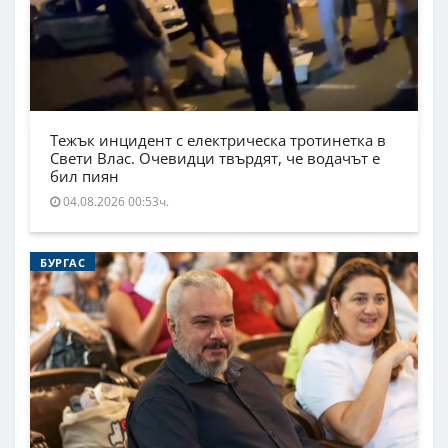
Тежък инцидент с електрическа тротинетка в
Свети Влас. Очевидци твърдят, че водачът е
бил пиян
04.08.2026 00:53ч.
БУРГАС