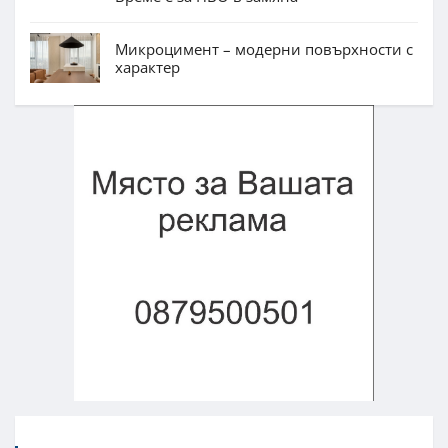
Микроцимент – модерни повърхности с
характер