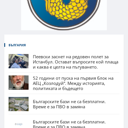
БЪЛГАРИЯ
Пеевски заснет на редовен полет за
Истанбул. Остават въпросите кой плаща
и каква е целта на пътуването.
52 години от пуска на първия блок на
АЕЦ „Козлодуй“. Между историята,
политиката и бъдещето
Българските бази не са безплатни.
Време е за ПВО в замяна
Българските бази не са безплатни.
Време е за ПВО в замяна