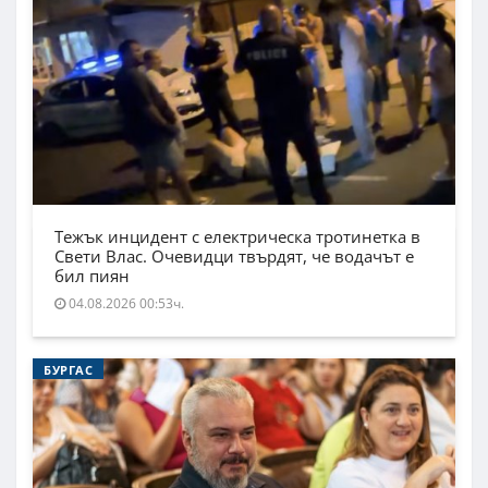
Тежък инцидент с електрическа тротинетка в
Свети Влас. Очевидци твърдят, че водачът е
бил пиян
04.08.2026 00:53ч.
БУРГАС