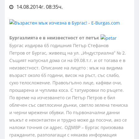
14.08.2014г. 08:35ч.
Бургазлията е в неизвестност от петък
Бургас издирва 65 годишния Петър Стефанов
Петров от Бургас, живеещ на ул. „Индустриална” № 2.
Същият напуснал дома си на 09.08.т.г. и от тогава е в
неизвестност. Описание на лицето : мъж на видима
възраст около 65 години, висок на ръст, със слабо,
сухо телосложение. Правоъгълно лице, кафяви очи,
прошарена и чуплива коса. С татуировки по ръцете.
По време на изчезването си Петър Петров е бил
облечен със светлосини дънки, светло зелена тениска
и черни мрежени обувки. По първоначални данни
мъжът е неконтактен и трудно може да посочи, ако се
наложи точния си адрес. ОДМВР – Бургас призовава
гражданите, разполагащи с някаква информация