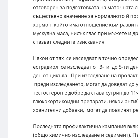
отговорен за подготовката на маточната л
съществено значение за нормалното й про
хормон, който има отношение към развити
мускулна маса, нисък глас при мъжете и д
спазват следните изисквания.
Някои от тях се изследват в точно опреде
естрадиол се изследват от 3-ти до 5-ти ден
ден от цикъла. При изследване на пролак
преди изследването, могат да доведат до
тестостерон е добре да става сутрин до 11ч
глюкокортикоидни препарати, някои анти
хранителни добавки, могат да повлияят р
Последната профилактична кампания включ
(общо химично изследване и седимент). П