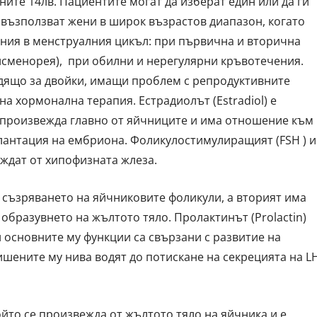
ните 14лв. Пациентите могат да изберат един или да ги
 възползват жени в широк възрастов диапазон, когато
ения в менструалния цикъл: при първична и вторична
исменорея), при обилни и нерегулярни кръвотечения.
дящо за двойки, имащи проблем с репродуктивните
на хормонална терапия. Естрадиолът (Estradiol) е
 произвежда главно от яйчниците и има отношение към
лантация на ембриона. Фоликулостимулиращият (FSH ) и
ждат от хипофизната жлеза.
съзряването на яйчниковите фоликули, а вторият има
бразувнето на жълтото тяло. Пролактинът (Prolactin)
 основните му функции са свързани с развитие на
ишените му нива водят до потискане на секрецията на L
ойто се произвежда от жълтото тяло на яйчника и е