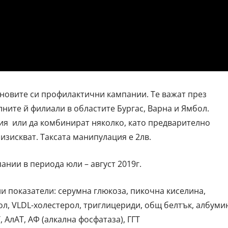
новите си профилактични кампании. Те важат през
лните й филиали в областите Бургас, Варна и Ямбол.
ия или да комбинират няколко, като предварително
 изискват. Таксата манипулация е 2лв.
нии в периода юли – август 2019г.
 показатели: серумна глюкоза, пикочна киселина,
ол, VLDL-холестерол, триглицериди, общ белтък, албуми
 АлАТ, АФ (алкална фосфатаза), ГГТ