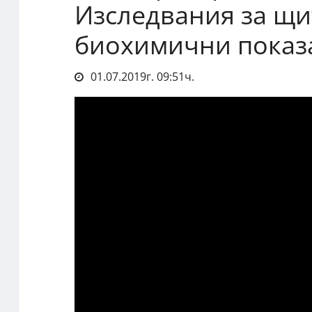
Изследвания за щи
биохимични показ
01.07.2019г. 09:51ч.