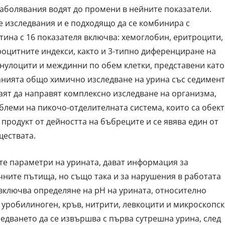
аболявания водят до промени в нейните показатели.
е изследвания и е подходящо да се комбинира с
тина с 16 показателя включва: хемоглобин, еритроцити,
роцитните индекси, както и 3-типно диференциране на
анулоцити и междинни по обем клетки, представени като
анията общо химично изследване на урина със седимент
аят да направят комплексно изследване на организма,
облеми на пикочо-отделителната система, които са обект
 продукт от дейността на бъбреците и се явява един от
ществата.
те параметри на урината, дават информация за
чните пътища, но също така и за нарушения в работата
включва определяне на рН на урината, относително
, уробилиноген, кръв, нитрити, левкоцити и микроскопс
едването да се извършва с първа сутрешна урина, след