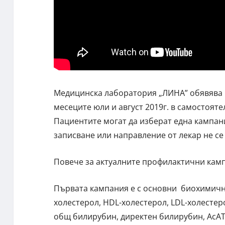
Медицинска лаборатория „ЛИНА” обявява 
месеците юли и август 2019г. в самостояте
Пациентите могат да изберат една кампан
записване или направление от лекар не се
Повече за актуалните профилактични кампа
Първата кампания е с основни биохимични
холестерол, HDL-холестерол, LDL-холестер
общ билирубин, директен билирубин, АсАТ,