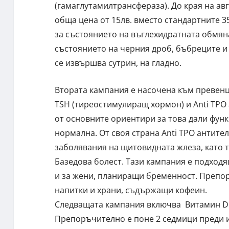
(гамаглутамилтрансфераза). До края на авг
обща цена от 15лв. вместо стандартните 
за състоянието на въглехидратната обмян
състоянието на черния дроб, бъбреците 
се извършва сутрин, на гладно.
Втората кампания е насочена към превенц
TSH (тиреостимулиращ хормон) и Anti TPO 
от основните ориентири за това дали фун
нормална. От своя страна Anti TPO антите
заболявания на щитовидната жлеза, като 
Базедова болест. Тази кампания е подходя
и за жени, планиращи бременност. Препор
напитки и храни, съдържащи кофеин.
Следващата кампания включва Витамин D и
Препоръчително е поне 2 седмици преди и