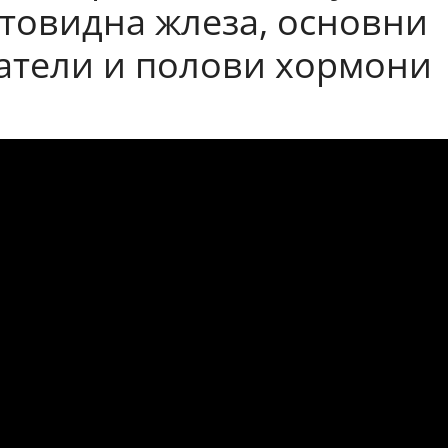
товидна жлеза, основни
атели и полови хормони