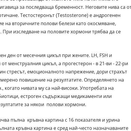
игавица за последваща бременност. Неговите нива са о
тичане. Тестостеронът (Testosterone) е андрогенен
е на вторичните полови белези като окосмяване,
р. При изследване на половите хормони трябва да се
лен ден от месечния цикъл при жените. LH, FSH и
 от менструалния цикъл, а прогестерон - в 21-ви - 22-ри
тин стресът, емоционалното напрежение, дори страхът
 умерено повишение на резултатите. Определянето на
., когато нивата му са най-високи. Употребата на
биотици, естроген съдържащи медикаменти или
езултатите за някои полови хормони.
ва пълна кръвна картина с 16 показателя и урина
ълната кръвна картина е сред най-често назначаваните