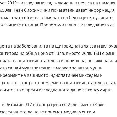
уст 2019г. изследванията, включени в нея, са на намален
35,50лв. Тези биохимични показатели дават информация
а, мастната обмяна, обмяната на белтъците, пурините,
и жлъчните пътища. Препоръчително е изследването да
ията на заболяванията на щитовидната жлеза и включв
антитела на обща цена от 13лв. вместо 26лв. TSH е един
кцията на щитовидната жлеза е повишена, понижена или
лата са най-чувствителният маркер за автоимунни
тиреоидит на Хашимото, идиопатичен микседем и
ща както за хора с проблеми на щитовидната жлеза, так
ъчително е преди изследванията да не се консумират
 Витамин В12 на обща цена от 23лв. вместо 45лв.
зследването да не се приемат медикаменти и