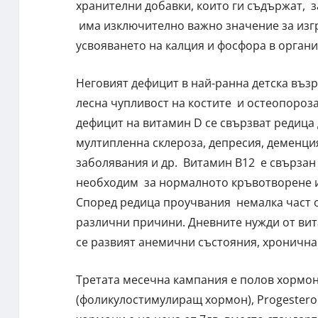
хранителни добавки, които ги съдържат, 
има изключително важно значение за изгр
усвояването на калция и фосфора в органи
Неговият дефицит в най-ранна детска възр
лесна чупливост на костите и остеопороза
дефицит на витамин D се свързват редица 
мултипленна склероза, депресия, деменци
заболявания и др. Витамин В12 е свързан 
необходим за нормалното кръвотворене и
Според редица проучвания немалка част о
различни причини. Дневните нужди от вита
се развият анемични състояния, хронична
Третата месечна кампания е полов хормон 
(фоликулостимулиращ хормон), Progesterone,