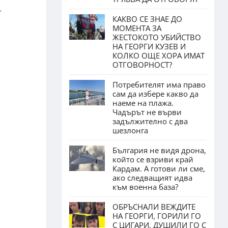
т
КАКВО СЕ ЗНАЕ ДО
МОМЕНТА ЗА
ЖЕСТОКОТО УБИЙСТВО
НА ГЕОРГИ КУЗЕВ И
КОЛКО ОЩЕ ХОРА ИМАТ
ОТГОВОРНОСТ?
Потребителят има право
сам да избере какво да
наеме на плажа.
Чадърът не върви
задължително с два
шезлонга
България не видя дрона,
който се взриви край
Кардам. А готови ли сме,
ако следващият идва
към военна база?
ОБРЪСНАЛИ ВЕЖДИТЕ
НА ГЕОРГИ, ГОРИЛИ ГО
С ЦИГАРИ, ДУШИЛИ ГО С