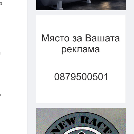
а
а
а