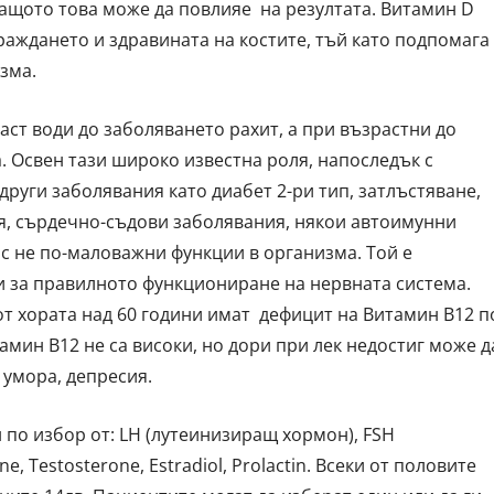
защото това може да повлияе на резултата. Витамин D
аждането и здравината на костите, тъй като подпомага
зма.
аст води до заболяването рахит, а при възрастни до
. Освен тази широко известна роля, напоследък с
други заболявания като диабет 2-ри тип, затлъстяване,
я, сърдечно-съдови заболявания, някои автоимунни
с не по-маловажни функции в организма. Той е
 за правилното функциониране на нервната система.
т хората над 60 години имат дефицит на Витамин В12 п
мин В12 не са високи, но дори при лек недостиг може д
 умора, депресия.
по избор от: LH (лутеинизиращ хормон), FSH
 Testosterone, Estradiol, Prolactin. Всеки от половите