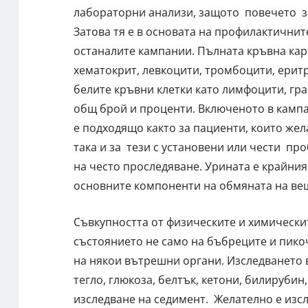
лабораторни анализи, защото повечето з
Затова тя е в основата на профилактичнит
останалите кампании. Пълната кръвна кар
хематокрит, левкоцити, тромбоцити, ерит
белите кръвни клетки като лимфоцити, гр
общ брой и проценти. Включеното в камп
е подходящо както за пациенти, които жел
така и за тези с установени или чести пр
на често проследяване. Урината е крайния
основните компоненти на обмяната на ве
Съвкупността от физическите и химически
състоянието не само на бъбреците и пико
на някои вътрешни органи. Изследването 
тегло, глюкоза, белтък, кетони, билирубин
изследване на седимент. Желателно е изсл