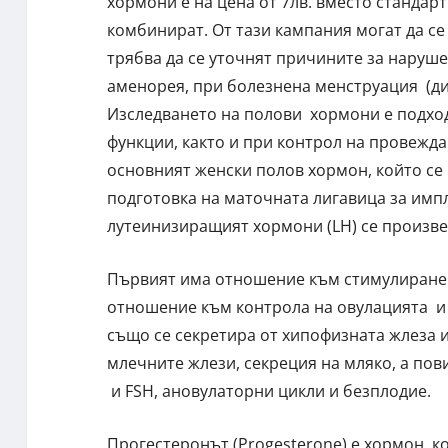
хормони е на цена от 7лв. вместо стандарт
комбинират. От тази кампания могат да се
трябва да се уточнят причините за наруш
аменорея, при болезнена менструация (д
Изследването на полови хормони е подхо
функции, както и при контрол на провежда
основният женски полов хормон, който се
подготовка на маточната лигавица за имп
лутеинизиращият хормони (LH) се произве
Първият има отношение към стимулиране 
отношение към контрола на овулацията и о
също се секретира от хипофизната жлеза и
млечните жлези, секреция на мляко, а пов
и FSH, ановулаторни цикли и безплодие.
Прогестеронът (Progesterone) е хормон, к