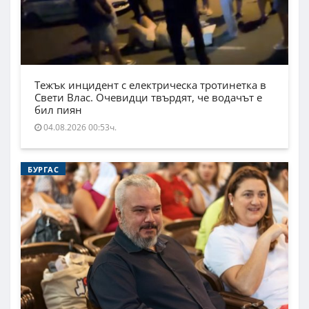
Тежък инцидент с електрическа тротинетка в
Свети Влас. Очевидци твърдят, че водачът е
бил пиян
04.08.2026 00:53ч.
БУРГАС