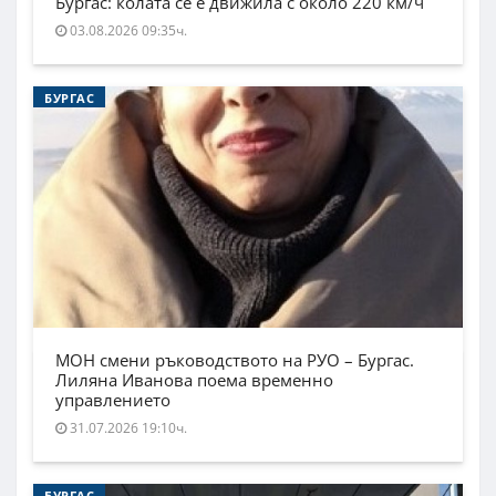
Бургас: колата се е движила с около 220 км/ч
03.08.2026 09:35ч.
БУРГАС
МОН смени ръководството на РУО – Бургас.
Лиляна Иванова поема временно
управлението
31.07.2026 19:10ч.
БУРГАС