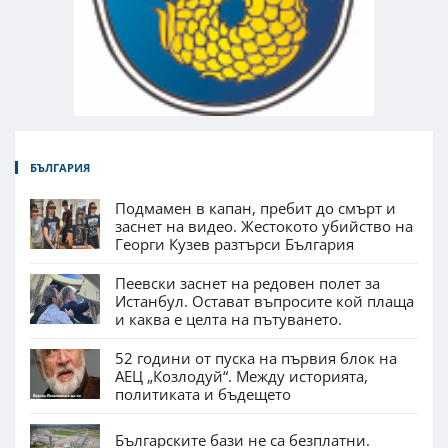
БЪЛГАРИЯ
Подмамен в капан, пребит до смърт и
заснет на видео. Жестокото убийство на
Георги Кузев разтърси България
Пеевски заснет на редовен полет за
Истанбул. Остават въпросите кой плаща
и каква е целта на пътуването.
52 години от пуска на първия блок на
АЕЦ „Козлодуй“. Между историята,
политиката и бъдещето
Българските бази не са безплатни.