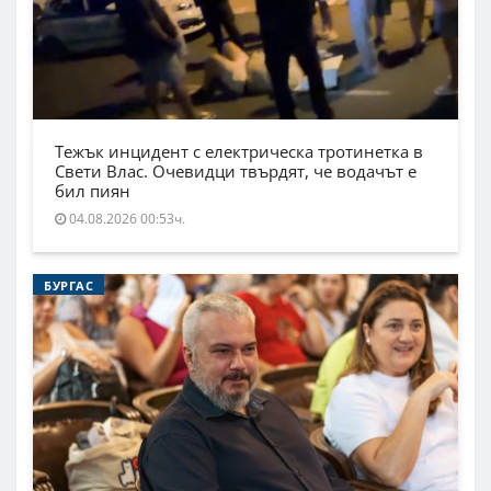
Тежък инцидент с електрическа тротинетка в
Свети Влас. Очевидци твърдят, че водачът е
бил пиян
04.08.2026 00:53ч.
БУРГАС