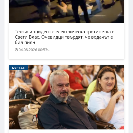
Тежък инцидент с електрическа тротинетка в
Свети Влас. Очевидци твърдят, че водачът е
бил пиян
04.08.2026 00:53ч.
БУРГАС