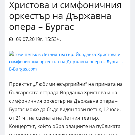
Христова и симфоничния
оркестър на Държавна
опера – Бургас
09.07.2019г. 15:53ч.
Проектът „Любими евъргрийни“ на примата на
българската естрада Йорданка Христова и на
симфоничния оркестър на Държавна опера –
Бургас може да бъде видян този петък, 12 юли,
от 21 ч., на сцената на Летния театър.
Концертът, който обра овациите на публиката
на премиерата си преди месец на сцената на