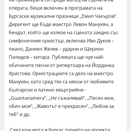
операта, беше включен в програмата на
Бургаски музикални празници „Емил Чакъров“.
Диригент ще бъде маестро Левон Манукян, а
бендът, който ще излезе на сцената заедно със
симфоничния оркестър, включва Иво Дуков –
пиано, Даниел Желев – ударни и Щерион
Пилидов – китара. Публиката ще чуе най-
обичаните песни от репертоара на Йорданка
Христова. Оркестрациите са дело на маестро
Манукян, като сред тях са някои от любимите
български и латино евъргрийни -
„Guantanamera“, „Не съжалявай“, „Песен моя,
обич моя“, „Животът е прекрасен“, „Любов за
теб“ и др.
След концерта в Бургас турнето на проекта