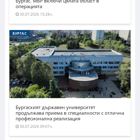
Бургас. МВР включи цялата област в
операцията
30.07.2026 15:28ч.
БУРГАС
Бургаският държавен университет
продължава приема в специалности с отлична
професионална реализация
30.07.2026 09:07ч.