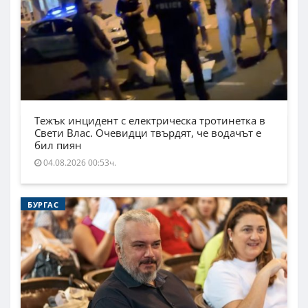
Тежък инцидент с електрическа тротинетка в
Свети Влас. Очевидци твърдят, че водачът е
бил пиян
04.08.2026 00:53ч.
БУРГАС