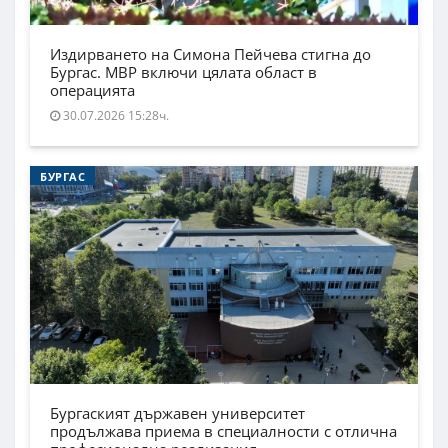
Издирването на Симона Пейчева стигна до
Бургас. МВР включи цялата област в
операцията
30.07.2026 15:28ч.
БУРГАС
Бургаският държавен университет
продължава приема в специалности с отлична