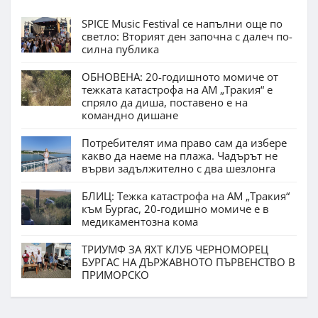
SPICE Music Festival се напълни още по
светло: Вторият ден започна с далеч по-
силна публика
ОБНОВЕНА: 20-годишното момиче от
тежката катастрофа на АМ „Тракия“ е
спряло да диша, поставено е на
командно дишане
Потребителят има право сам да избере
какво да наеме на плажа. Чадърът не
върви задължително с два шезлонга
БЛИЦ: Тежка катастрофа на АМ „Тракия“
към Бургас, 20-годишно момиче е в
медикаментозна кома
ТРИУМФ ЗА ЯХТ КЛУБ ЧЕРНОМОРЕЦ
БУРГАС НА ДЪРЖАВНОТО ПЪРВЕНСТВО В
ПРИМОРСКО