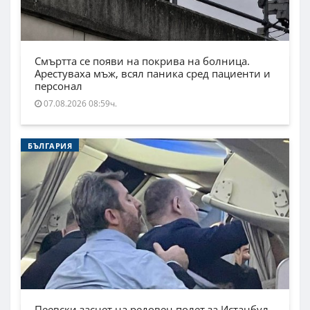
Смъртта се появи на покрива на болница.
Арестуваха мъж, всял паника сред пациенти и
персонал
07.08.2026 08:59ч.
БЪЛГАРИЯ
Пеевски заснет на редовен полет за Истанбул.