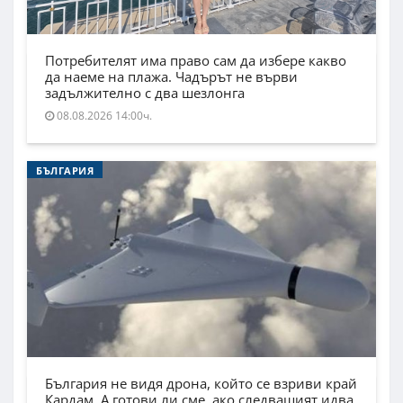
Потребителят има право сам да избере какво
да наеме на плажа. Чадърът не върви
задължително с два шезлонга
08.08.2026 14:00ч.
БЪЛГАРИЯ
България не видя дрона, който се взриви край
Кардам. А готови ли сме, ако следващият идва