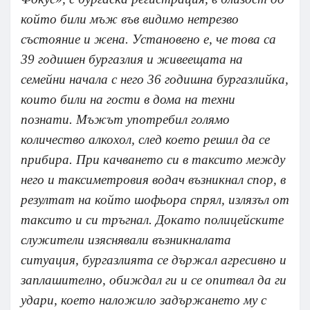
който били мъж във видимо нетрезво
състояние и жена. Установено е, че това са
39 годишен бургазлия и живеещата на
семейни начала с него 36 годишна бургазлийка,
които били на гости в дома на техни
познати. Мъжът употребил голямо
количество алкохол, след което решил да се
прибира. При качването си в таксито между
него и таксиметровия водач възникнал спор, в
резултат на който шофьора спрял, излязъл от
таксито и си тръгнал. Докато полицейските
служители изяснявали възникналата
ситуация, бургазлията се държал агресивно и
заплашително, обиждал ги и се опитвал да ги
удари, което наложило задържането му с