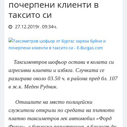
почерпени клиенти в
таксито си
27.12.2019г. 09:34ч.
Таксиментров шофьор остави в колата си
агресивни клиенти и избяга. Случката се
разиграва около 03.50 ч. в района пред бл. 107
в ж.к. Меден Рудник.
Отишлите на място полицейски
служители открили по средата на пътното
платно таксиметров лек автомобил «Форд
Фокус», с бургаска регистрация, в близост до