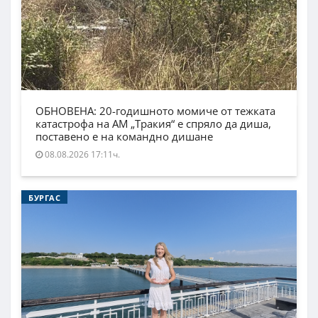
ОБНОВЕНА: 20-годишното момиче от тежката
катастрофа на АМ „Тракия“ е спряло да диша,
поставено е на командно дишане
08.08.2026 17:11ч.
БУРГАС