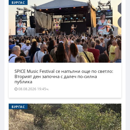
БУРГАС
SPICE Music Festival се напълни още по светло:
Вторият ден започна с далеч по-силна
публика
08.08.2026 19:45ч.
БУРГАС