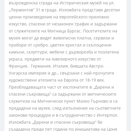
възрожденска сграда на Историческия музей на ул.
„Лермонтов” 31 в града. Изложбата представя десетки
ценни произведения на европейското приложно
изкуство, спасени от незаконен трафик и задържани
от служителите на Митница Бургас. Посетителите на
музея могат да видят живописни платна, сервизи и
прибори от сребро, цветен кристал и скъпоценни
камъни, склуптури, мебели с дърворезба и позлатена
украса, предмети на ювелирното изкуство от
Франция, Германия, Италия, бившата Австро-
Унгарска империя и др., свързани с най-прочутите
художествени ателиета на Европа от 18-19 век.
Преобладаващата част от експонатите в „Дарени и
спасени съкровища” са задържани от митническите
служители на Митнически пункт Малко Търново и са
предадени на музея, след изпълнение на съответните
законови процедури и в сътрудничество с Интерпол.
Изложбата „Дарени и спасени съкровища” бе
създадена преди пет години по инициатива на Цоня