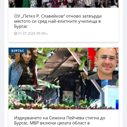
ОУ „Петко Р. Славейков“ отново затвърди
мястото си сред най-елитните училища в
Бургас
31.07.2026 09:36ч.
БУРГАС
Издирването на Симона Пейчева стигна до
Бургас. МВР включи цялата област в