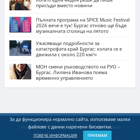
присъди вместо новини
Пълната програма на SPICE Music Festival
2026 вече е тук! Бургас отново ще бъде
музикалната столица на лятото
Ужасяващи подробности за
катастрофата край Бургас: колата се е
движила с около 220 км/ч
МОН смени ръководството на РУО –
Бургас. Лиляна Иванова поема
временно управлението
За да функционира нормално сайта, използваме малки
файлове с данни наречени бисквитки.
Пишете ни
Реклама
Екип
Общи условия
ПОВЕЧЕ ИНФОРМАЦИЯ
ПРИЕМАМ