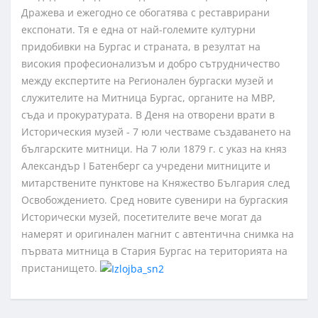
Дражева и ежегодно се обогатява с реставрирани
експонати. Тя е една от най-големите културни
придобивки на Бургас и страната, в резултат на
високия професионализъм и добро сътрудничество
между експертите на Регионален бургаски музей и
служителите на Митница Бургас, органите на МВР,
съда и прокуратурата. В Деня на отворени врати в
Историческия музей - 7 юли честваме създаването на
българските митници. На 7 юли 1879 г. с указ на княз
Александър I Батенберг са учредени митниците и
митарствените пунктове на Княжество България след
Освобождението. Сред новите сувенири на бургаския
Исторически музей, посетителите вече могат да
намерят и оригинален магнит с автентична снимка на
първата митница в Стария Бургас на територията на
пристанището.