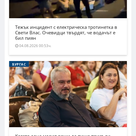
Тежък инцидент с електрическа тротинетка в
Свети Влас. Очевидци твърдят, че водачът е
бил пиян
04.08.2026 00:53ч.
БУРГАС
Когато една медия реши да пише присъди