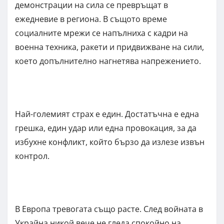
демонстрации на сила се превръщат в
ежедневие в региона. В същото време
социалните мрежи се напълниха с кадри на
военна техника, ракети и придвижване на сили,
което допълнително нагнетява напрежението.
Най-големият страх е един. Достатъчна е една
грешка, един удар или една провокация, за да
избухне конфликт, който бързо да излезе извън
контрол.
В Европа тревогата също расте. След войната в
Украйна никой вече не гледа спокойно на