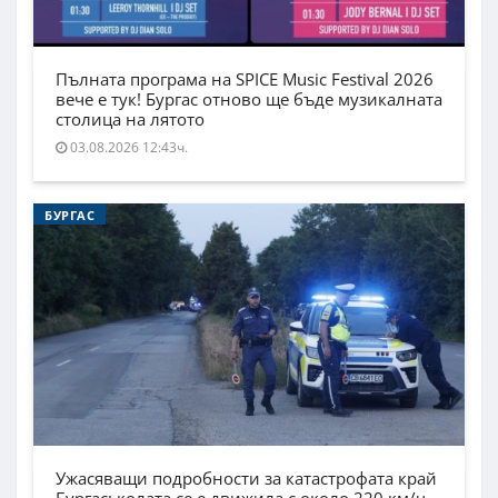
Пълната програма на SPICE Music Festival 2026
вече е тук! Бургас отново ще бъде музикалната
столица на лятото
03.08.2026 12:43ч.
БУРГАС
Ужасяващи подробности за катастрофата край
Бургас: колата се е движила с около 220 км/ч