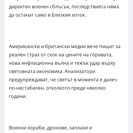
директен военен сблъсък, последствията няма
да останат само в Близкия изток.
Американски и британски медии вече пишат за
реален страх от скок на цените на горивата,
нова инфлационна вълна и тежък удар върху
световната икономика. Анализатори
предупреждават, че светът в момента е далеч
по-нестабилен, отколкото преди няколко
години.
Военни кораби, дронове, заплахи и