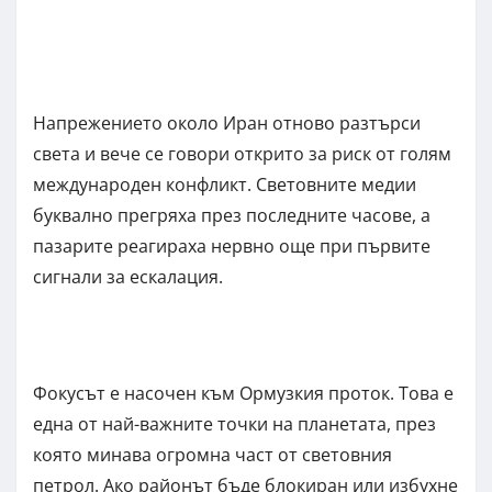
Напрежението около Иран отново разтърси
света и вече се говори открито за риск от голям
международен конфликт. Световните медии
буквално прегряха през последните часове, а
пазарите реагираха нервно още при първите
сигнали за ескалация.
Фокусът е насочен към Ормузкия проток. Това е
една от най-важните точки на планетата, през
която минава огромна част от световния
петрол. Ако районът бъде блокиран или избухне