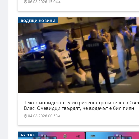
06.08.2026 15:04ч.
ВОДЕЩИ НОВИНИ
Тежък инцидент с електрическа тротинетка в Све
Влас. Очевидци твърдят, че водачът е бил пиян
04.08.2026 00:53ч.
БУРГАС