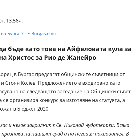
г. 13:56ч.
да бъде като това на Айфеловата кула за
на Христос за Рио де Жанейро
творец в Бургас предлагат общинските съветници от
 и Стоян Колев. Предложението е входирано като
асувано на следващото заседание на Общински съвет -
а се организира конкурс за изготвяне на статуята, а
аложат в Бюджет 2020.
ас и негов закрилник е Св. Николай Чудотворец. Всяка
 празника на нашият град и на неговия покровител. В