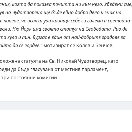
ник, която да показва почитта ни към него. Убедени сме
 на Чудотвореца ще бъде едно добро дело и знак на
повече, че всички уважаващи себе си големи и световно
воли. Ню Йорк има своята статуя на Свободата, Рио де
а кула и т.н. Бургас е един от най-добрите градове за
ойто да се гордее.
" мотивират се Колев и Бенчев.
оложена статуята на Св. Николай Чудотворец, като
реди да бъде гласувана от местния парламент,
т три постоянни комисии.