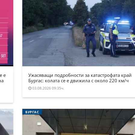
е е
Ужасяващи подробности за катастрофата край
на
Бургас: колата се е движила с около 220 км/ч
03.08.2026 09:35ч.
БУРГАС