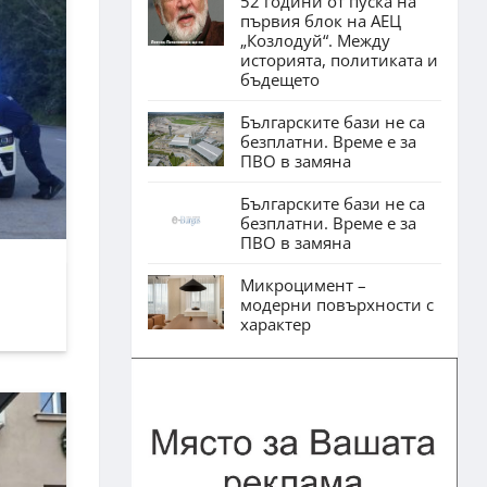
52 години от пуска на
първия блок на АЕЦ
„Козлодуй“. Между
историята, политиката и
бъдещето
Българските бази не са
безплатни. Време е за
ПВО в замяна
Българските бази не са
безплатни. Време е за
ПВО в замяна
Микроцимент –
модерни повърхности с
характер