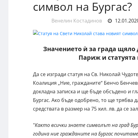
символ на Бургас?
Венелин Костадинов
12.01.2020
Значението ѝ за града щяло 
Париж и статуята 
Да се изгради статуя на Св. Николай Чудо
Коалиция „Ние, гражданите“ Бенчо Бенчев
докладна записка и ще бъде обсъдено и гл
Бургас. Ако бъде одобрено, то ще трябва д
средствата в размер на 75 хил. лв. да се з
"
Както всички знаете символът на град Бург
година ние гражданите на Бургас почитаме