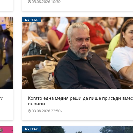
05.08.2026 10:30ч.
БУРГАС
ти
Когато една медия реши да пише присъди вмес
новини
03.08.2026 22:50ч.
БУРГАС