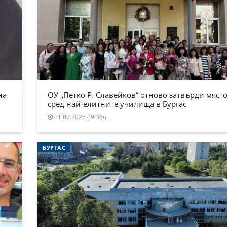
на
ОУ „Петко Р. Славейков“ отново затвърди място
сред най-елитните училища в Бургас
31.07.2026 09:36ч.
БУРГАС