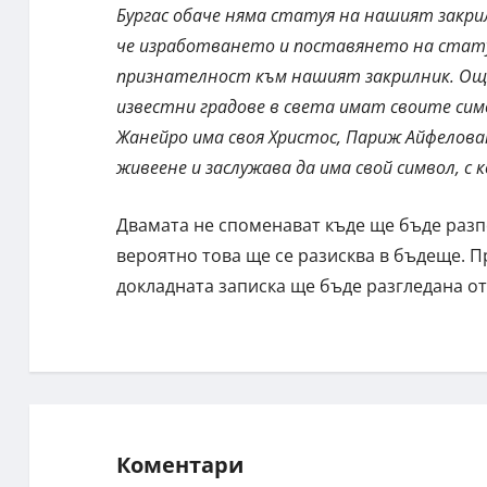
Бургас обаче няма статуя на нашият закрил
че изработването и поставянето на статуя
признателност към нашият закрилник. Още 
известни градове в света имат своите сим
Жанейро има своя Христос, Париж Айфеловат
живеене и заслужава да има свой символ, с к
Двамата не споменават къде ще бъде разп
вероятно това ще се разисква в бъдеще. П
докладната записка ще бъде разгледана о
Коментари