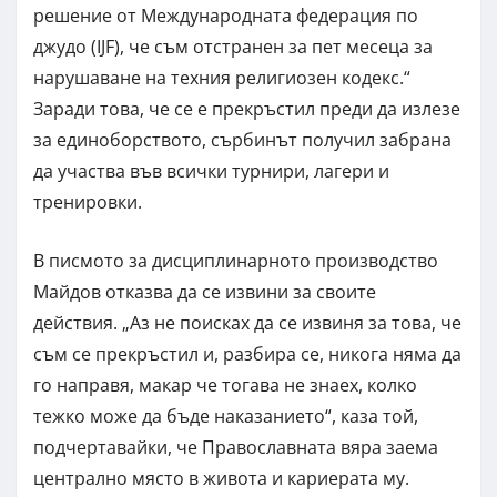
решение от Международната федерация по
джудо (IJF), че съм отстранен за пет месеца за
нарушаване на техния религиозен кодекс.“
Заради това, че се е прекръстил преди да излезе
за единоборството, сърбинът получил забрана
да участва във всички турнири, лагери и
тренировки.
В писмото за дисциплинарното производство
Майдов отказва да се извини за своите
действия. „Аз не поисках да се извиня за това, че
съм се прекръстил и, разбира се, никога няма да
го направя, макар че тогава не знаех, колко
тежко може да бъде наказанието“, каза той,
подчертавайки, че Православната вяра заема
централно място в живота и кариерата му.