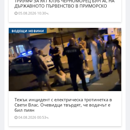
ТРИУМФ ЗА ЯХТ КЛУБ ЧЕРНОМОРЕЦ БУРГАС НА
ДЪРЖАВНОТО ПЪРВЕНСТВО В ПРИМОРСКО
05.08.2026 10:30ч.
ВОДЕЩИ НОВИНИ
Тежък инцидент с електрическа тротинетка в
Свети Влас. Очевидци твърдят, че водачът е
бил пиян
04.08.2026 00:53ч.