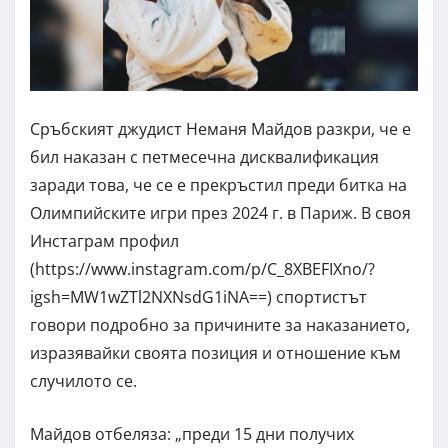
Сръбският джудист Неманя Майдов разкри, че е
бил наказан с петмесечна дисквалификация
заради това, че се е прекръстил преди битка на
Олимпийските игри през 2024 г. в Париж. В своя
Инстаграм профил
(https://www.instagram.com/p/C_8XBEFIXno/?
igsh=MW1wZTl2NXNsdG1iNA==) спортистът
говори подробно за причините за наказанието,
изразявайки своята позиция и отношение към
случилото се.
Майдов отбеляза: „преди 15 дни получих