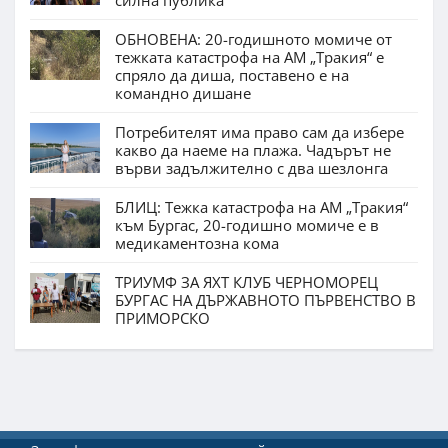
силна публика
ОБНОВЕНА: 20-годишното момиче от
тежката катастрофа на АМ „Тракия“ е
спряло да диша, поставено е на
командно дишане
Потребителят има право сам да избере
какво да наеме на плажа. Чадърът не
върви задължително с два шезлонга
БЛИЦ: Тежка катастрофа на АМ „Тракия“
към Бургас, 20-годишно момиче е в
медикаментозна кома
ТРИУМФ ЗА ЯХТ КЛУБ ЧЕРНОМОРЕЦ
БУРГАС НА ДЪРЖАВНОТО ПЪРВЕНСТВО В
ПРИМОРСКО