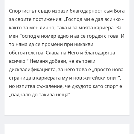
Спортистът също изрази благодарност към Бога
за своите постижения: „Господ ми е дал всичко -
както за мен лично, така и за моята кариера. За
мен Господ е номер едно и аз се гордея с това. И
то няма да се промени при никакви
обстоятелства. Слава на Него и благодаря за
всичко.” Неманя добави, че въпреки
дисквалификацията, за него това е „просто нова
страница в кариерата му и нов житейски опит“,
но изпитва съжаление, че джудото като спорт е
„паднало до такива неща“.