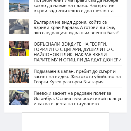
Потребителят има право сам да избере
какво да наеме на плажа. Чадърът не
върви задължително с два шезлонга
България не видя дрона, който се
взриви край Кардам. А готови ли сме,
ако следващият идва към военна база?
ОБРЪСНАЛИ ВЕЖДИТЕ НА ГЕОРГИ,
ГОРИЛИ ГО С ЦИГАРИ, ДУШИЛИ ГО С
НАЙЛОНОВ ПЛИК. НАКРАЯ ВЗЕЛИ
ПАРИТЕ МУ И ОТИШЛИ ДА ЯДАТ ДЮНЕРИ
Подмамен в капан, пребит до смърт и
заснет на видео. Жестокото убийство на
Георги Кузев разтърси България
Пеевски заснет на редовен полет за
Истанбул. Остават въпросите кой плаща
и каква е целта на пътуването.