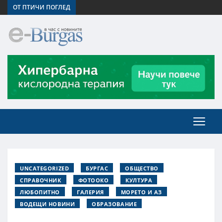
ОТ ПТИЧИ ПОГЛЕД
UNCATEGORIZED
БУРГАС
ОБЩЕСТВО
СПРАВОЧНИК
ФОТООКО
КУЛТУРА
ЛЮБОПИТНО
ГАЛЕРИЯ
МОРЕТО И АЗ
ВОДЕЩИ НОВИНИ
ОБРАЗОВАНИЕ