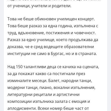
от ученици, учители и родители.
Това не беше обикновен училищен концерт.
Това беше разказ за една година, изпълнена с
труд, вдъхновение, постижения и човечност.
Разказ за едно училище, което продължава да
доказва, че е сред водещите образователни
институции не само в Бургас, но и в страната.
Над 150 талантливи деца се качиха на сцената,
за да покажат какво са постигнали през
изминалите месеци. Балет, народни танци,
модерни танци, пиано, вокални изпълнения,
литературни рецитали и артистични
композиции изпълниха залата с емоция и
аплодисменти. Всеки номер беше част от