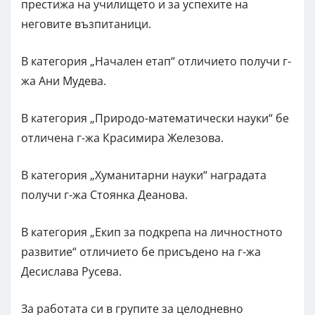
престижа на училището и за успехите на
неговите възпитаници.
В категория „Начален етап“ отличието получи г-
жа Ани Мудева.
В категория „Природо-математически науки“ бе
отличена г-жа Красимира Железова.
В категория „Хуманитарни науки“ наградата
получи г-жа Стоянка Деанова.
В категория „Екип за подкрепа на личностното
развитие“ отличието бе присъдено на г-жа
Десислава Русева.
За работата си в групите за целодневно