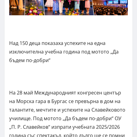
Над 150 деца показаха успехите на една
изключителна учебна година под мотото „Да
бъдем по-добри“
На 28 май Международният конгресен център
на Морска гара в Бургас се превърна в дом на
талантите, мечтите и успехите на Славейковото
училище. Под мотото „Да бъдем по-добри“ ОУ
„П. Р. Славейков“ изпрати учебната 2025/2026
година със спектакъл, който дълго ще се помни