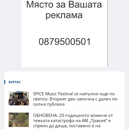
БУРГАС
SPICE Music Festival се напълни още по
светло: Вторият ден започна с далеч по-
силна публика
ОБНОВЕНА: 20-годишното момиче от
тежката катастрофа на АМ „Тракия“ е
спряло да диша, поставено е на