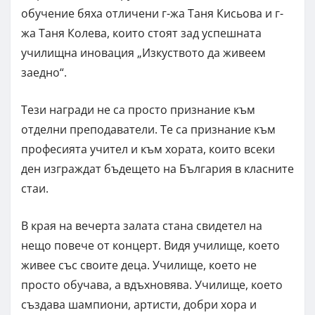
обучение бяха отличени г-жа Таня Кисьова и г-
жа Таня Колева, които стоят зад успешната
училищна иновация „Изкуството да живеем
заедно“.
Тези награди не са просто признание към
отделни преподаватели. Те са признание към
професията учител и към хората, които всеки
ден изграждат бъдещето на България в класните
стаи.
В края на вечерта залата стана свидетел на
нещо повече от концерт. Видя училище, което
живее със своите деца. Училище, което не
просто обучава, а вдъхновява. Училище, което
създава шампиони, артисти, добри хора и