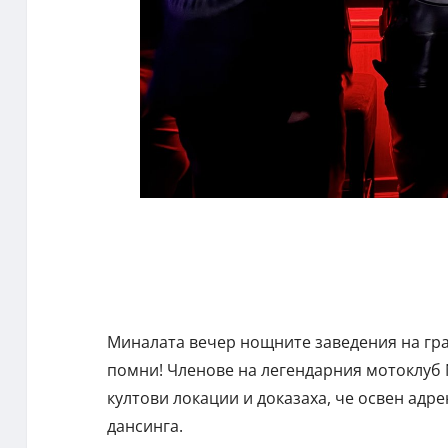
Миналата вечер нощните заведения на град
помни! Членове на легендарния мотоклуб N
култови локации и доказаха, че освен адре
дансинга.