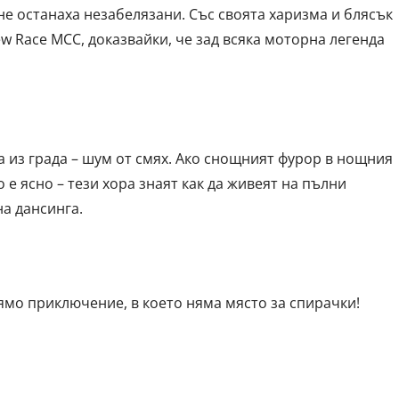
е останаха незабелязани. Със своята харизма и блясък
 Race MCC, доказвайки, че зад всяка моторна легенда
 из града – шум от смях. Ако снощният фурор в нощния
 е ясно – тези хора знаят как да живеят на пълни
на дансинга.
лямо приключение, в което няма място за спирачки!