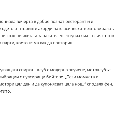
почнала вечерта в добре познат ресторант и е
където от първите акорди на класическите хитове залат
лни кожени якета и заразителен ентусиазъм – всичко то
 парти, което няма как да повториш.
ледващата спирка – клуб с модерно звучене, мотоклубът
 вибрации с пулсиращи бийтове. „Тези момчета и
мотори цял ден и да купонясват цяла нощ,“ споделя фен,
ртито.