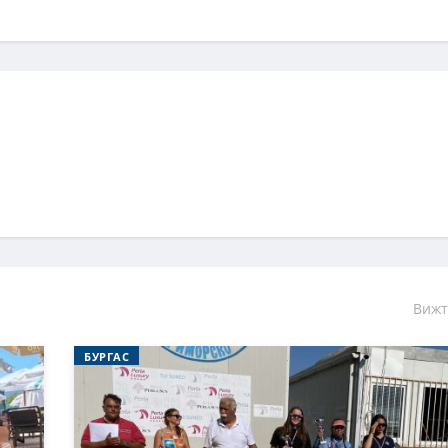
Вижт
БУРГАС