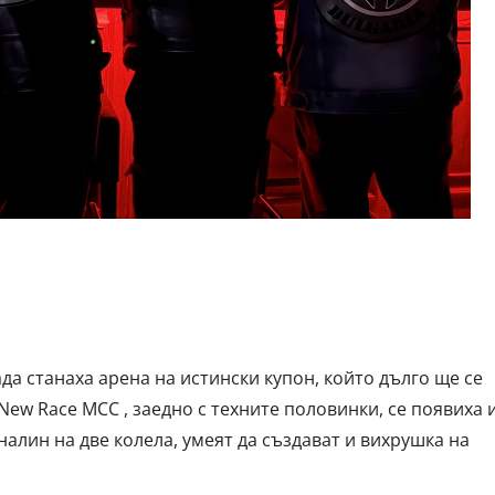
а станаха арена на истински купон, който дълго ще се
ew Race MCC , заедно с техните половинки, се появиха 
налин на две колела, умеят да създават и вихрушка на