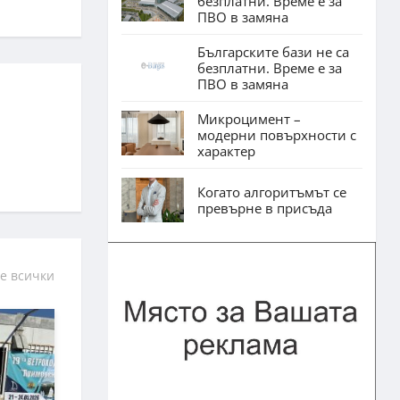
безплатни. Време е за
ПВО в замяна
Българските бази не са
безплатни. Време е за
ПВО в замяна
Микроцимент –
модерни повърхности с
характер
Когато алгоритъмът се
превърне в присъда
е всички