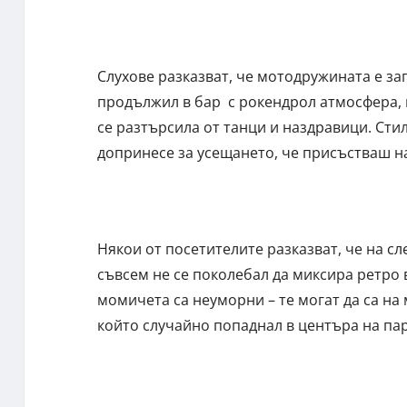
Слухове разказват, че мотодружината е за
продължил в бар с рокендрол атмосфера, 
се разтърсила от танци и наздравици. Сти
допринесе за усещането, че присъстваш на
Някои от посетителите разказват, че на с
съвсем не се поколебал да миксира ретро
момичета са неуморни – те могат да са на 
който случайно попаднал в центъра на па