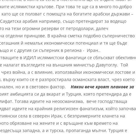
ките ислямистки кръгове. При това те ще са в много по-добро
й като ще се ползват с помощта на богатите арабски държави –
о Саудитска арабия например, също претендират за водещо
то на тези огромни резерви от петродолари, далеч
а отделни принцове. В крайна сметка подобно съперничество
 сегашния й немалък икономически потенциал и тя ще бъде
ъщо и с другия си съперник в региона - Иран..
стващите в ИДИЛ ислямистски фанатици се сблъскват обективн
се налагат възгледите на външния министър Давутоглу. Той
 чрез война, а с влияние, използвайки икономически лостове и
и, върху които се е разпростирала османската власт, чрез което
онален, но и в световен фактор.
Някои вече кроят планове за
ят амбицията си да вкарат и Турция, която претендира да е
алифат. Тогава идеите на неоосманизма, вече господстваща
о идват идеите на крайния религиозен фанатизъм, който започва
стиянски села в северен Ирак, с безпримерните кланета на
ното обрязване на жените и с връщане към времето на
вездесъща западна, а и турска, пропаганда мълчи. Турция е