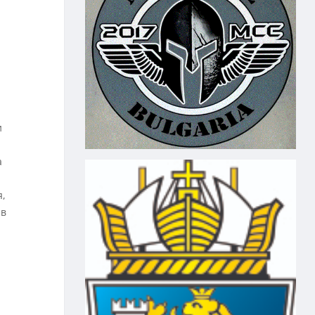
и
а
я,
 в