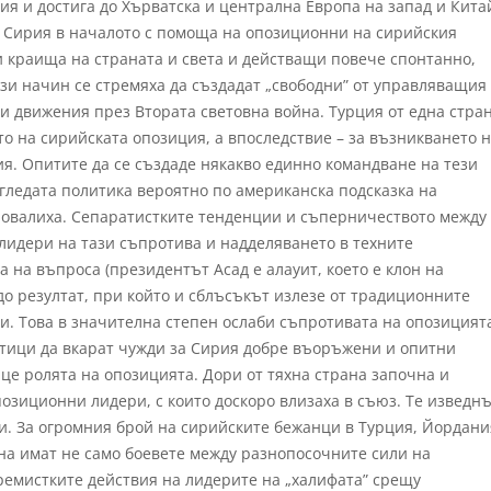
ия и достига до Хърватска и централна Европа на запад и Кита
а Сирия в началото с помоща на опозиционни на сирийския
 краища на страната и света и действащи повече спонтанно,
ози начин се стремяха да създадат „свободни” от управляващия
и движения през Втората световна война. Турция от една стра
о на сирийската опозиция, а впоследствие – за възникването 
я. Опитите да се създаде някакво единно командване на тези
огледата политика вероятно по американска подсказка на
овалиха. Сепаратистките тенденции и съперничеството между
лидери на тази съпротива и надделяването в техните
 на въпроса (президентът Асад е алауит, което е клон на
до резултат, при който и сблъсъкът излезе от традиционните
и. Това в значителна степен ослаби съпротивата на опозицият
тици да вкарат чужди за Сирия добре въоръжени и опитни
ъце ролята на опозицията. Дори от тяхна страна започна и
озиционни лидери, с които доскоро влизаха в съюз. Те изведн
и. За огромния брой на сирийските бежанци в Турция, Йордани
ина имат не само боевете между разнопосочните сили на
ремистките действия на лидерите на „халифата” срещу