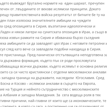
 където въвеждат брутално нормите на един шариат, пречупен
лечен от ,твърдините от векове ислямски принципи. Докато
срещу правителствената войска резултатът от битките бе ту на
реден план излязоха значителните амбиции на чуждите
ла сред опозицията в Сирия, възпитани идеологически и
Ладен и някои лагери на сунитската опозиция в Ирак, а също в
язоха извън рамките на Сирия и обхванаха бързо съседния
еха амбициите си да завладеят цял Ирак с неговите петролни 
сул след като вече са завладели подобни находища в Сирия.
ките пристанища. Пред панически отстъпващата неподготвена з
та държавна формация, където пък се роди прословутата
 обхващаща всички държави, където ислямът е основна религи
 които са си чисто християнски с отделни мюсюлмански анклави
а западна граница на държавите, наследили Югославия. Сред
Босна и Косово – ислямски анклави в сърцето на Европа,
вие на Турция и нейното сътрудничество с мюсюлманските
ха Албания и западна Македония. За сега водеща роля в тях
ективни причини, най-главни от които ще са икономическите, те
степента, в която са сега, а постепенно ще се отдалечават от