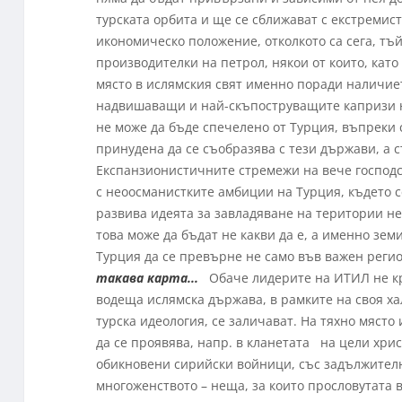
турската орбита и ще се сближават с екстремист
икономическо положение, отколкото са сега, тъ
производителки на петрол, някои от които, кат
място в ислямския свят именно поради наличие
надвишаващи и най-скъпоструващите капризи н
не може да бъде спечелено от Турция, въпреки
принудена да се съобразява с тези държави, а с
Експанзионистичните стремежи на вече господ
с неоосманистките амбиции на Турция, където 
развива идеята за завладяване на територии не
това може да бъдат не какви да е, а именно зем
Турция да се превърне не само във важен реги
такава карта...
Обаче лидерите на ИТИЛ не кри
водеща ислямска държава, в рамките на своя х
турска идеология, се заличават. На тяхно мяст
да се проявява, напр. в кланетата на цели хри
обикновени сирийски войници, със задължител
многоженството – неща, за които прословутата 