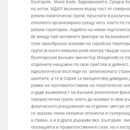
България, Мала Азия, Задкавказието, Средна Аз
на изток. ИДИЛ възникна върху част от северн
режим политически групи, пръснати в различни
отколкото организирано срещу него, които по т
режим територии, подобно на някои партизанск
бе между най-активните фактори за възникванет
тези своеобразни анклави на сирийска територи
групи (в които немалка роля изигра твърде къс
бълнгарския външен министър Младенов) се пр
отделните нищожни по своя престиж и дейност 
идеологически възгледи на религиозната страна
шиитите, а те в Сирия са малцинство) доведоха 
рамки на противопоставяне на политически сил
и даде възможност на външни религиозни фана
терористични групи, които да изземат в свои р
физическото унищожение на отделни светски оп
се оказаха техни ненужни опоненти и съперниц
и Ливан, а и в други държави вкл. България, в
опозицията и правителствените сили, но и екст