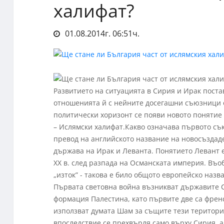
халифат?
01.08.2014г. 06:51ч.
Развитието на ситуацията в Сирия и Ирак поста
отношенията й с нейните досегашни съюзници о
политически хоризонт се появи новото понятие 
– Ислямски халифат.Какво означава първото сък
превод на английското название на новосъздаде
държава на Ирак и Леванта. Понятието Левант е
ХХ в. след разпада на Османската империя. Въо
„изток” - такова е било общото европейско назв
Първата световна война възникват държавите С
формация Палестина, като първите две са френс
използват думата Шам за същите тези територи
впоследствие се прехвърля само върху Сирия, а