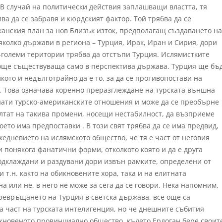
 В случай на политически действия заплашващи властта, тя
ива да се забравя и кюрдският фактор. Той трябва да се
анския план за нов Близък изток, предполагащ създаването на
колко държави в региона – Турция, Ирак, Иран и Сирия, дори
-големи територии трябва да отстъпи Турция. Ислямистките
 още съществуваща само в перспектива държава. Турция ще бъ
кото и недълготрайно да е то, за да се противопостави на
 Това означава коренно преразглеждане на турската външна
нати турско-американските отношения и може да се преобърне
ултат на такива промени, носещи нестабилност, да възприеме
оето има предпоставки . В този свят трябва да се има предвид,
жедневието на ислямското общество, че тя е част от неговия
и понякога фанатични форми, отколкото която и да е друга
одклаждани и раздувани дори извън рамките, определени от
 т.н. както на обикновените хора, така и на елитната
а или не, в него не може за сега да се говори. Нека напомним,
ревръщането на Турция в светска държава, все още са
а част на турската интелигенция, но че днешните събития
икновеното провинциално общество, където Ердоган бере своит