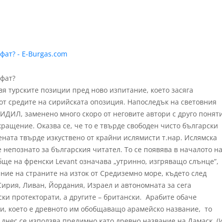
вя турските позиции пред ново изпитание, което засяга
т средите на сирийската опозиция. Напоследък на световния
ИДИЛ, заменено много скоро от неговите автори с друго понят
ращение. Оказва се, че то е твърде свободен чисто български
ната твърде изкуствено от крайни ислямисти т.нар. Ислямска
 непознато за българския читател. То се появява в началото н
бще на френски Levant означава „утринно, изгряващо слънце”,
ание на страните на изток от Средиземно море, където след
ирия, Ливан, Йордания, Израел и автономната за сега
ки протекторати, а другите – британски. Арабите обаче
и, което е древното им обобщаващо арамейско название, то
 днес се използва предимно като древно название на Дамаск. (