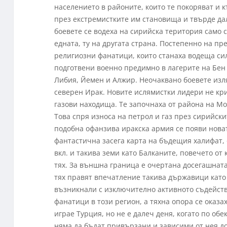
населението в районите, които те покоряват и
през екстремистките им становища и твърде да
боевете се водеха на сирийска територия само 
едната, ту на другата страна. Постепенно на п
религиозни фанатици, които станаха водеща си
подготвени военно предимно в лагерите на Бен 
Либия, Йемен и Алжир. Неочаквано боевете изл
северен Ирак. Новите ислямистки лидери не кри
газови находища. Те започнаха от района на Мо
Това спря износа на петрол и газ през сирийс
подобна офанзива иракска армия се появи нова
фантастична засега карта на бъдещия халифат,
вкл. и такива земи като Балканите, повечето от
тях. За външна граница е очертана досегашнат
тях правят впечатление такива държавици като 
възникнали с изключително активното съдейст
фанатици в този регион, а тяхна опора се оказа
играе Турция, но не е далеч деня, когато по об
няма да бъдат привързани и зависими от нея до 