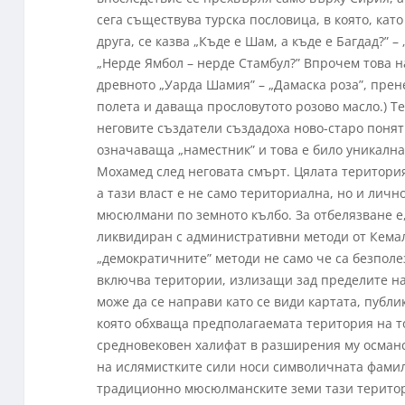
сега съществува турска пословица, в която, като
друга, се казва „Къде е Шам, а къде е Багдад?” 
„Нерде Ямбол – нерде Стамбул?” Впрочем това на
древното „Уарда Шамия” – „Дамаска роза”, прене
полета и даваща прословутото розово масло.) 
неговите създатели създадоха ново-старо поняти
означаваща „наместник” и това е било уникална
Мохамед след неговата смърт. Цялата територия
а тази власт е не само териториална, но и лич
мюсюлмани по земното кълбо. За отбелязване е,
ликвидиран с административни методи от Кемал А
„демократичните” методи не само че са безполе
включва територии, излизащи зад пределите на
може да се направи като се види картата, публи
която обхваща предполагаемата територия на то
средновековен халифат в разширения му османс
на ислямистките сили носи символичната фамили
традиционно мюсюлманските земи тази територи