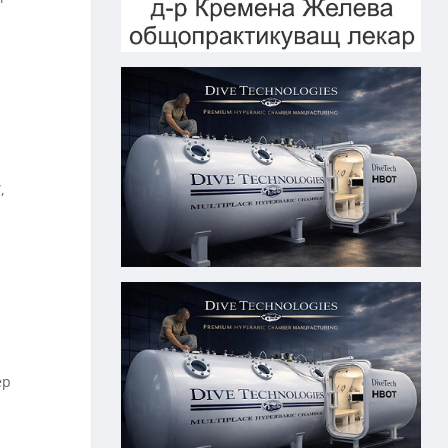
,
,
ер