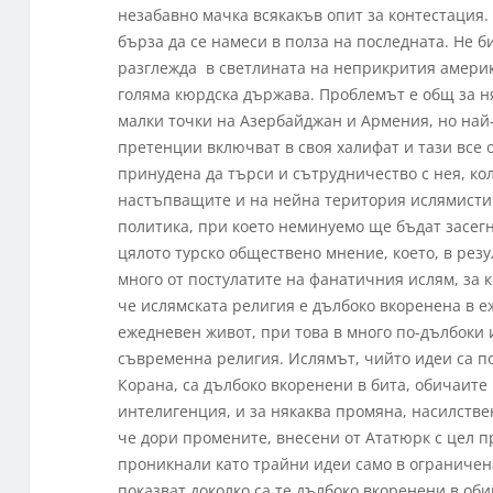
незабавно мачка всякакъв опит за контестация.
бърза да се намеси в полза на последната. Не б
разглежда в светлината на неприкрития америк
голяма кюрдска държава. Проблемът е общ за ня
малки точки на Азербайджан и Армения, но най
претенции включват в своя халифат и тази все
принудена да търси и сътрудничество с нея, кол
настъпващите и на нейна територия ислямисти.
политика, при което неминуемо ще бъдат засег
цялото турско обществено мнение, което, в рез
много от постулатите на фанатичния ислям, за к
че ислямската религия е дълбоко вкоренена в е
ежедневен живот, при това в много по-дълбоки 
съвременна религия. Ислямът, чийто идеи са п
Корана, са дълбоко вкоренени в бита, обичаите и
интелигенция, и за някаква промяна, насилствен
че дори промените, внесени от Ататюрк с цел п
проникнали като трайни идеи само в ограничен
показват доколко са те дълбоко вкоренени в об