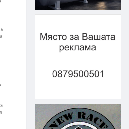
й
на
на
а
ъж
я