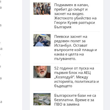
е
Подмамен в капан,
ба
пребит до смърт и
заснет на видео.
Жестокото убийство на
Георги Кузев разтърси
а
България
Пеевски заснет на
редовен полет за
е
Истанбул. Остават
на
въпросите кой плаща и
каква е целта на
о
пътуването.
о
52 години от пуска на
първия блок на АЕЦ
„Козлодуй“. Между
а
историята, политиката и
бъдещето
Българските бази не са
безплатни. Време е за
на
ПВО в замяна