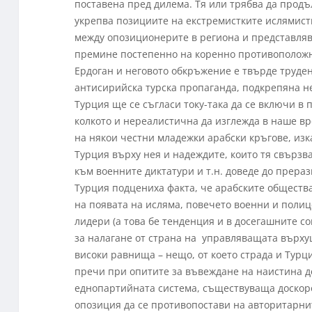
поставена пред дилема. Тя или трябва да продъ
укрепва позициите на екстремистките ислямис
между опозиционерите в региона и представлява
премине постепенно на коренно противоположни
Ердоган и неговото обкръжение е твърде труде
антисирийска турска пропаганда, подкрепяна н
Турция ще се съгласи току-така да се включи в 
колкото и нереалистична да изглежда в наше в
на някои честни младежки арабски кръгове, изк
Турция върху нея и надеждите, които тя свързв
към военните диктатури и т.н. доведе до прераз
Турция подцениха факта, че арабските обществ
на появата на исляма, повечето военни и полиц
лидери (а това бе тенденция и в досегашните 
за налагане от страна на управляващата върху
високи равнища – нещо, от което страда и Турци
пречи при опитите за въвеждане на наистина д
еднопартийната система, съществуваща доскоро
опозиция да се противопостави на авторитарни