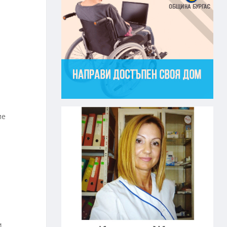
ие
а
И