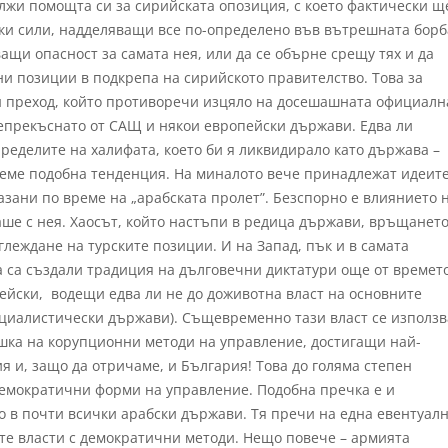
лжи помощта си за сирийската опозиция, с което фактически щ
тки сили, надделяващи все по-определено във вътрешната бор
щи опасност за самата нея, или да се обърне срещу тях и да
 позиции в подкрепа на сирийското правителство. Това за
н преход, който противоречи изцяло на досешашната официалн
епрекъснато от САЩ и някои европейски държави. Едва ли
пределите на халифата, което би я ликвидирало като държава –
реме подобна тенденция. На миналото вече принадлежат идеит
азани по време на „арабската пролет”. Безспорно е влиянието 
аше с нея. Хаосът, който настъпи в редица държави, връщанет
глеждане на турските позиции. И на Запад, пък и в самата
а са създали традиция на дълговечни диктатури още от времет
ейски, водещи едва ли не до доживотна власт на основните
социалистически държави). Същевременно тази власт се използв
шка на корупционни методи на управление, достигащи най-
я и, защо да отричаме, и България! Това до голяма степен
емократични форми на управление. Подобна пречка е и
 в почти всички арабски държави. Тя пречи на една евентуал
те власти с демократични методи. Нещо повече – армията