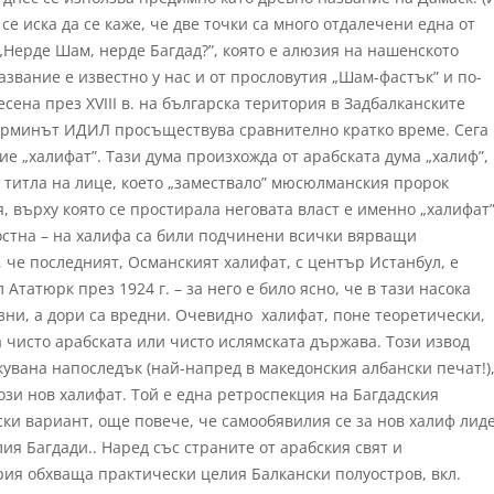
 се иска да се каже, че две точки са много отдалечени една от
– „Нерде Шам, нерде Багдад?”, която е алюзия на нашенското
звание е известно у нас и от прословутия „Шам-фастък” и по-
сена през ХVІІІ в. на българска територия в Задбалканските
Терминът ИДИЛ просъществува сравнително кратко време. Сега
е „халифат”. Тази дума произхожда от арабската дума „халиф”,
 титла на лице, което „замествало” мюсюлманския пророк
, върху която се простирала неговата власт е именно „халифат”
ностна – на халифа са били подчинени всички вярващи
 че последният, Османският халифат, с център Истанбул, е
татюрк през 1924 г. – за него е било ясно, че в тази насока
зни, а дори са вредни. Очевидно халифат, поне теоретически,
 чисто арабската или чисто ислямската държава. Този извод
кувана напоследък (най-напред в македонския албански печат!)
зи нов халифат. Той е една ретроспекция на Багдадския
ки вариант, още повече, че самообявилия се за нов халиф лид
я Багдади.. Наред със страните от арабския свят и
я обхваща практически целия Балкански полуостров, вкл.