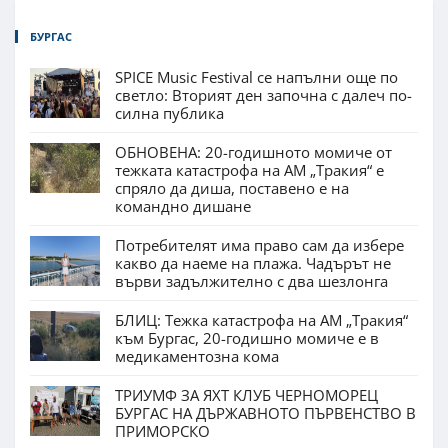
БУРГАС
SPICE Music Festival се напълни още по
светло: Вторият ден започна с далеч по-
силна публика
ОБНОВЕНА: 20-годишното момиче от
тежката катастрофа на АМ „Тракия“ е
спряло да диша, поставено е на
командно дишане
Потребителят има право сам да избере
какво да наеме на плажа. Чадърът не
върви задължително с два шезлонга
БЛИЦ: Тежка катастрофа на АМ „Тракия“
към Бургас, 20-годишно момиче е в
медикаментозна кома
ТРИУМФ ЗА ЯХТ КЛУБ ЧЕРНОМОРЕЦ
БУРГАС НА ДЪРЖАВНОТО ПЪРВЕНСТВО В
ПРИМОРСКО