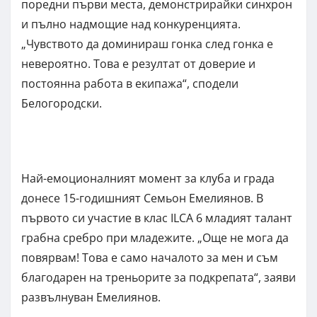
поредни първи места, демонстрирайки синхрон
и пълно надмощие над конкуренцията.
„Чувството да доминираш гонка след гонка е
невероятно. Това е резултат от доверие и
постоянна работа в екипажа“, сподели
Белогородски.
Най-емоционалният момент за клуба и града
донесе 15-годишният Семьон Емелиянов. В
първото си участие в клас ILCA 6 младият талант
грабна сребро при младежите. „Още не мога да
повярвам! Това е само началото за мен и съм
благодарен на треньорите за подкрепата“, заяви
развълнуван Емелиянов.