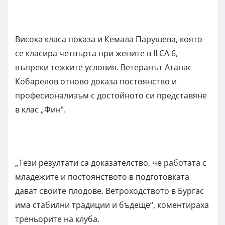
Висока класа показа и Кемала Парушева, която
се класира четвърта при жените в ILCA 6,
въпреки тежките условия. Ветеранът Атанас
Кобарелов отново доказа постоянство и
професионализъм с достойното си представяне
в клас „Фин“.
„Тези резултати са доказателство, че работата с
младежите и постоянството в подготовката
дават своите плодове. Ветроходството в Бургас
има стабилни традиции и бъдеще“, коментираха
треньорите на клуба.