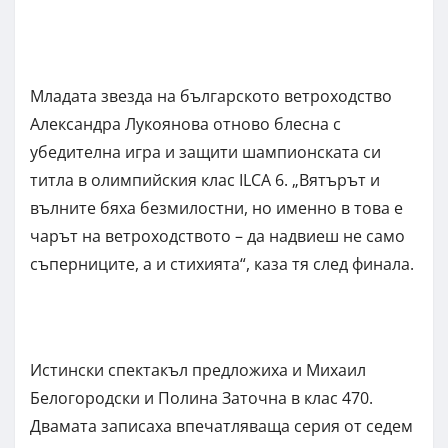
Младата звезда на българското ветроходство
Александра Лукоянова отново блесна с
убедителна игра и защити шампионската си
титла в олимпийския клас ILCA 6. „Вятърът и
вълните бяха безмилостни, но именно в това е
чарът на ветроходството – да надвиеш не само
съперниците, а и стихията“, каза тя след финала.
Истински спектакъл предложиха и Михаил
Белогородски и Полина Заточна в клас 470.
Двамата записаха впечатляваща серия от седем