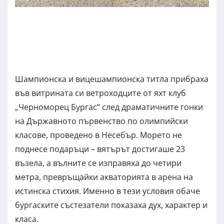
Шампионска и вицешампионска титла прибраха
във витрината си ветроходците от яхт клуб
„Черноморец Бургас“ след драматичните гонки
на Държавното първенство по олимпийски
класове, проведено в Несебър. Морето не
поднесе подаръци – вятърът достигаше 23
възела, а вълните се изправяха до четири
метра, превръщайки акваторията в арена на
истинска стихия. Именно в тези условия обаче
бургаските състезатели показаха дух, характер и
класа.