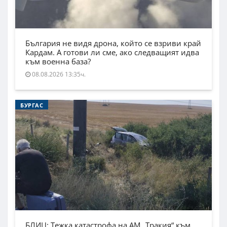
България не видя дрона, който се взриви край
Кардам. А готови ли сме, ако следващият идва
към военна база?
08.08.2026 13:35ч.
БУРГАС
БЛИЦ: Тежка катастрофа на АМ „Тракия“ към