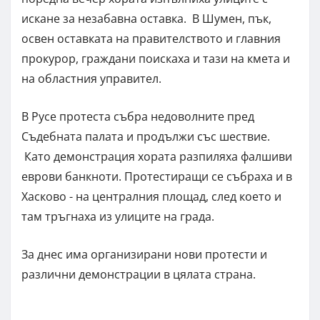
искане за незабавна оставка. В Шумен, пък,
освен оставката на правителството и главния
прокурор, граждани поискаха и тази на кмета и
на областния управител.
В Русе протеста събра недоволните пред
Съдебната палата и продължи със шествие.
Като демонстрация хората разпиляха фалшиви
еврови банкноти. Протестиращи се събраха и в
Хасково - на централния площад, след което и
там тръгнаха из улиците на града.
За днес има организирани нови протести и
различни демонстрации в цялата страна.