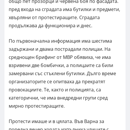
общо пет прозорци и червена боя по фасадата.
пред входа на сградата има бутилки и предмети,
хвърляни от протестиращите. Сградата
продължава да функционира и днес.
По първоначална информация има шестима
задържани и двама пострадали полицаи. На
среднощен брифинг от МВР обявиха, че има
взривени две бомбички, а полицаите са били
замервани със стъклени бутилки. Дълго време
организаторите се опитваха да прекратят
провокациите. Те, както и полицията, са
категорични, че има внедредни групи сред
мирно протестиращите.
Протести имаше и в цялата. Във Варна за
поредна вечер хората изпълниха улиците с