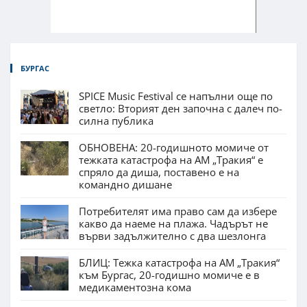
БУРГАС
SPICE Music Festival се напълни още по
светло: Вторият ден започна с далеч по-
силна публика
ОБНОВЕНА: 20-годишното момиче от
тежката катастрофа на АМ „Тракия“ е
спряло да диша, поставено е на
командно дишане
Потребителят има право сам да избере
какво да наеме на плажа. Чадърът не
върви задължително с два шезлонга
БЛИЦ: Тежка катастрофа на АМ „Тракия“
към Бургас, 20-годишно момиче е в
медикаментозна кома