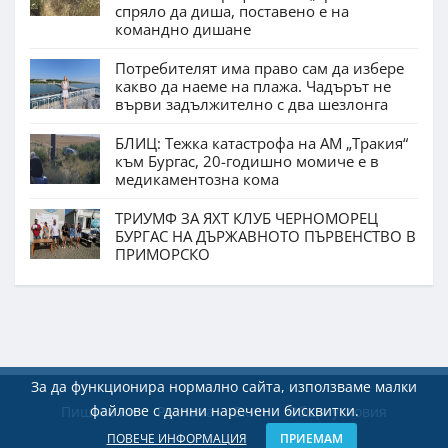
спряло да диша, поставено е на
командно дишане
Потребителят има право сам да избере
какво да наеме на плажа. Чадърът не
върви задължително с два шезлонга
БЛИЦ: Тежка катастрофа на АМ „Тракия“
към Бургас, 20-годишно момиче е в
медикаментозна кома
ТРИУМФ ЗА ЯХТ КЛУБ ЧЕРНОМОРЕЦ
БУРГАС НА ДЪРЖАВНОТО ПЪРВЕНСТВО В
ПРИМОРСКО
За да функционира нормално сайта, използваме малки
файлове с данни наречени бисквитки.
Пишете ни
Реклама
Екип
Общи условия
ПОВЕЧЕ ИНФОРМАЦИЯ
ПРИЕМАМ