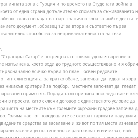
ограничната зона с Турция и по времето на Студената война в
 което от една страна допълнително спомага за съживяването 
айони тогава попадат в т.нар. гранична зона за чийто достъп 
анието документ „образец 12” за втора и съответно първа
пълнително способства за непривлекателността на тези
.
 “Странджа-Сакар” е посрещната с голямо удовлетворение от
ле изпълнена, което води до трудното осъществяване и я обри
 първоначално всичко върви по план - освен редовите
от интелигенцията, за кратко обаче, започват да идват и хора
без никакъв критерий за подбор. Местните започват да гледат
гировани спрямо тях. Поради тази причина впоследствие е взе
чи в проекта, като сключи договор с единственото условие да
грацията на местните към големите окръжни градове започва д
тво. Голяма част от новодошлите се оказват тарикати надушили
двидените средства за заселване и живот по тия места изчезват
ирани заселници постепенно се разтопяват и изчезват, най-
които им се предлагат и не на последно място - неприветливот