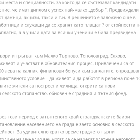
 места и специалности, за които да се състезават кандидати
ние, че имат диплом с успех най-малко „добър ”. Предвиждали
т данъци, акцизи, такси и т.н. В решението е заложено още в
ботници и служащи да се хранят като плащат ? от стойността н
езплатно, а в училищата за всички ученици е била предвидена
вори и тръгват към Малко Търново, Тополовград, Елхово,
 живеят и участват в обновителния процес. Привлечени са от
500 лева на калпак, финансови бонуси към заплатите, опрощава
нственото условие – да живеят и да работят в региона поне 1
шлите жители са построени жилища, открити са нови
селското стопанство, обновен е сградния и пътния фонд.
ез този период е затънтеното край странджанските баири
ановление,населението на града е заето основно в селското
ейност. За удивително кратко време градчето търпи
години на миналия век могат да се нарекат златни в неговото