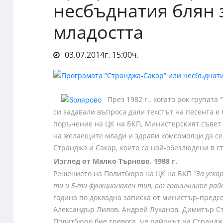
несбъднатия блян 
младостта
03.07.2014г. 15:00ч.
През 1982 г., когато рок групата 
си задавали въпроса дали текстът на песента е
поръчение на ЦК на БКП, Министерският съвет 
на желаещите млади и здрави комсомолци да се 
Странджа и Сакар, които са най-обезлюдени в с
Изглед от Малко Търново, 1988 г.
Решението на Политбюро на ЦК на БКП
"За уско
ти и 5-ти функционален тип, от граничните рай
година по докладна записка от министър-предс
Александър Лилов, Андрей Луканов, Димитър Ст
Политбюро бие тревога, че районът на Страндж