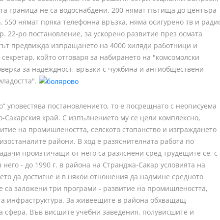
ата граница не са водоснабдени, 200 нямат пътища до центъра
, 550 нямат пряка телефонна връзка, няма осигурено тв и ради
р. 22-ро постановление, за ускорено развитие през осмата
ентът предвижда изпращането на 4000 хиляди работници и
секретар, който отговаря за набирането на "комсомолски
оверка за надеждност, връзки с чужбина и антиобществени
младостта".
ело” уповестява постановлението, то е посрещнато с неописуема
о-Сакарския край. С изпълнението му се цели комплексно,
витие на промишлеността, селското стопанство и изграждането
изостаналите райони. В ход е разяснителната работа по
адачи произтичащи от него са разяснени сред трудещите се, с
 него - до 1990 г. в района на Странджа-Сакар условията на
ето да достигне и в някои отношения да надмине средното
е са заложени три програми - развитие на промишлеността,
ата инфраструктура. За живеещите в района обхващащ
а сфера. Във висшите учебни заведения, полувисшите и