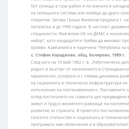
561 селища в този район и по южната и западн
на селищната система или изобщо до друго село
покритие. Затова Гриша Филипов предлага т. на
петилетка и до 1990 година. В частност докум
специалисти. Във всеки ОК на ДКМС е назначен 
набор", като кандидатите трябва да минават пр
прояви. Кампанията е наречена "Република на 
с. Стефан Караджово, общ. Болярово, 1989 г.
След като на 10 май 1982 г. в. „Работническо д
радост и възторг от населението в Странджанск
хармонично, ускорено и с голяма динамика раз
на социалната и техническа инфраструктура на 
изпълнение на постановлението. Поставените з
оглед постигането на главната цел предвидена в
живот и труд и жизненото равнище на населени
развитие за страната. В приетото постановлени
селското стопанство и социалната и техническ
програмата има облекчение и в образователнат