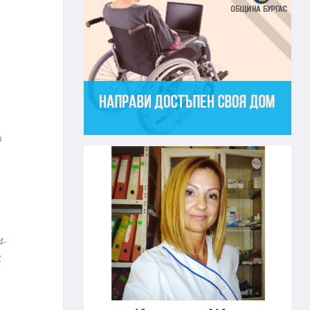
а
4-
2