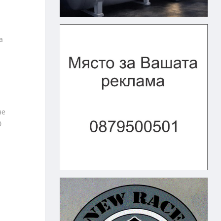
а
не
0