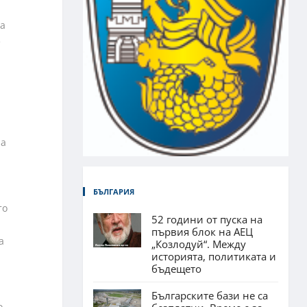
на
е
ча
БЪЛГАРИЯ
то
52 години от пуска на
първия блок на АЕЦ
а
„Козлодуй“. Между
историята, политиката и
бъдещето
Българските бази не са
о