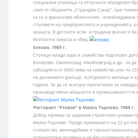
специални училища са отпуснати определен брой
само от общините „Странджа-Сакар”, при положе
са се и финансови облекчения - освобождаване о
столовете на предприятията и учрежденията, ра
храната. В детските ясли и градини всичко е б
безплатна закуска и обяд.
Елхово, 1989 г.
Стотици млади хора и семейства подписват дого
Болярово, Свиленград, Ивайловград и др., за да
субсидията от 5000 лева на семейство или по 2
на дължимите данъци, осигуреното жилище и еди
години. За да се осигури препитание за новодо
производствени мощности в промишленосттта и 
Ресторант "Резвая" в Малко Търново, 1988 г.
Добър пример за широкия строителен размах пр
Малко Търново. Преди приемането на 22-ро пост
стопанство, миннодобива и горскостопанската д
положителна промяна и не без основание 80-те 