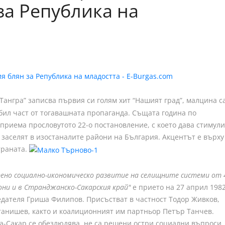
за Република на
“Тангра” записва първия си голям хит “Нашият град”, малцина с
 бил част от тогавашната пропаганда. Същата година по
приема прословутото 22-о постановление, с което дава стимули
заселят в изостаналите райони на България. Акцентът е върху
траната.
рено социално-икономическо развитие на селищните системи от 
они и в Странджанско-Сакарския край"
е прието на 27 април 198
едателя Гриша Филипов. Присъстват в частност Тодор Живков,
анишев, както и коалиционният им партньор Петър Танчев.
а-Сакар се обезлюдява, не са решени остри социални въпроси,