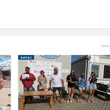
Вижт
БУРГАС