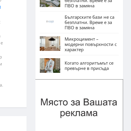
безплатни. Време е за
ПВО в замяна
Българските бази не са
с
безплатни. Време е за
ПВО в замяна
а
Микроцимент –
 е
модерни повърхности с
характер
р
Когато алгоритъмът се
и
превърне в присъда
а.