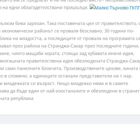
то на едни облагодетелствани пришълци.
ълком бива зарязан. Така поставената цел от правителството, 
 икономически районът се проваля безславно. 30 години по-
блика на младостта, а последиците от провала на програмата с
инавал през района на Странджа-Сакар през последните години,
ане, чиито мащаби хората, стоящи зад хубавата иначе идея,
т някогашната правителствена идея обезлюдената Странджа-Сака
али само панелните блокчета. Производствените цехове, кината 
о в спомени, а единиците останали представители на т.нар.
ли младежката си възраст. Нищо младежко няма и в самите
ава да бъде един от най-изостаналите и обезлюдени в странат
дната република