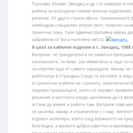
Търново, Елхово, Звездец и др.) се намират в п
района са изградени големи военни поделения,
региона. От друга страна обаче, пограничните р
необходим специален открит лист, получил назв
гранична зона. Тази административна мярка до
забравени от Бога населени места.
В цеха за кабелни изделия в с. Звездец, 1988 г
Въпреки, че грандиозната по замисъл програма
населението, тя бива зле обмислена и още по-з
на неуспех още от самото зараждане. Макар че
работници в Странджа-Сакар се заселват и хора 
от различни райони на страната, практически 
накриво пришълците, които се оказват привиле
решение и местното младо население да се вклю
остане да живее и работи там. Въпреки това ми
се засилва, макар и ограничени с т.нар. жителс
отдалеч келепира, които след вземането на пре
безследно, а малкото добросъвестни и квалифиц
вече заради лошите условия на живот и работа, 