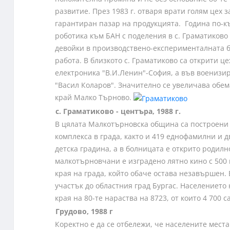
развитие. През 1983 г. отваря врати голям цех 
гарантиран пазар на продукцията. Година по-къ
роботика към БАН с поделения в с. Граматиково
девойки в производствено-експерименталната ба
работа. В близкото с. Граматиково са открити це
електроника "В.И.Ленин"-София, а във военизир
"Васил Коларов". Значително се увеличава обем
край Малко Търново.
с. Граматиково - центъра, 1988 г.
В цялата Малкотърновска община са построени
комплекса в града, както и 419 еднофамилни и 
детска градина, а в болницата е открито родилн
малкотърновчани е изградено лятно кино с 500 
края на града, който обаче остава незавършен.
участък до областния град Бургас. Населението
края на 80-те нараства на 8723, от които 4 700
Грудово, 1988 г
Коректно е да се отбележи, че населените места