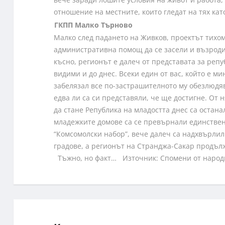
отношение на местните, които гледат на тях ка
ГКПП Малко Търново
Малко след падането на Живков, проектът тихом
административна помощ да се засели и възроди
късно, регионът е далеч от представата за репу
видими и до днес. Всеки един от вас, който е м
забелязал все по-застрашителното му обезлюдяв
едва ли са си представяли, че ще достигне. О
да стане Република на младостта днес са остан
младежките домове са се превърнали единствен
“Комсомолски набор”, вече далеч са надхвърли
градове, а регионът на Странджа-Сакар продълж
Тъжно, но факт… Източник: Спомени от наро