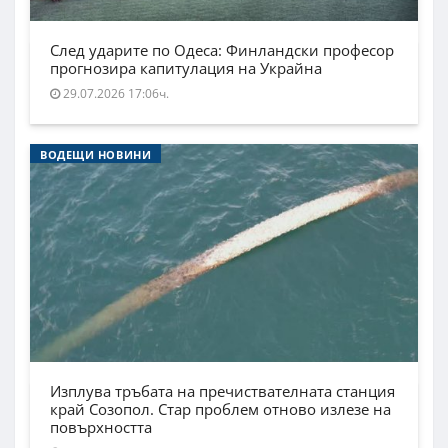
След ударите по Одеса: Финландски професор
прогнозира капитулация на Украйна
29.07.2026 17:06ч.
ВОДЕЩИ НОВИНИ
Изплува тръбата на пречиствателната станция
край Созопол. Стар проблем отново излезе на
повърхността