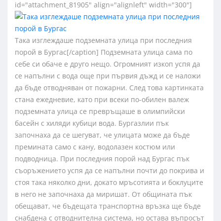
id="attachment_81905" align="alignleft" width="300"]
Така изглеждаше подземната улица при последния
порой в Бургас[/caption] Подземната улица сама по
себе си обаче е друго нещо. Огромният изкоп успя да
се напълни с вода още при първия дъжд и се наложи
да бъде отводняван от пожарни. След това картинката
стана ежедневие, като при всеки по-обилен валеж
подземната улица се превръщаше в олимпийски
басейн с хиляди кубици вода. Бургазлии пък
започнаха да се шегуват, че улицата може да бъде
премината само с кану, водолазен костюм или
подводница. При последния порой над Бургас пък
съоръжението успя да се напълни почти до покрива и
стоя така няколко дни, докато мръсотията и боклуците
в него не започнаха да миришат. От общината пък
обещават, че бъдещата транспортна връзка ще бъде
снабдена с отводнителна система, но остава въпросът