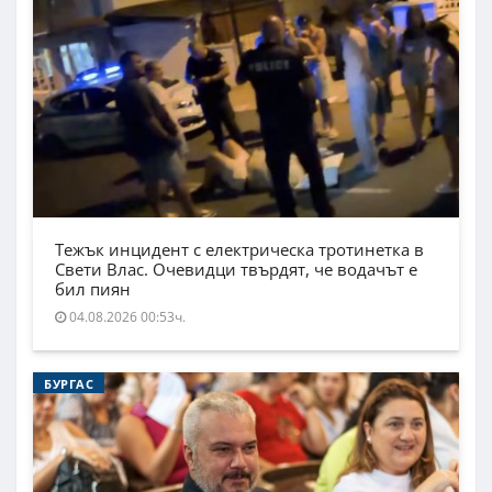
Тежък инцидент с електрическа тротинетка в
Свети Влас. Очевидци твърдят, че водачът е
бил пиян
04.08.2026 00:53ч.
БУРГАС