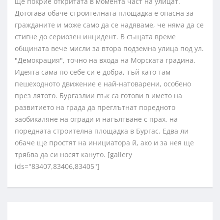
ще покрие откритата в момента част на улицат.
Дотогава обаче строителната площадка е опасна за
гражданите и може само да се надяваме, че няма да се
стигне до сериозен инцидент. В същата време
общината вече мисли за втора подземна улица под ул.
"Демокрация", точно на входа на Морската градина.
Идеята сама по себе си е добра, тъй като там
пешеходното движение е най-натоварени, особено
през лятото. Бургазлии пък са готови в името на
развитието на града да преглътнат поредното
заобикаляне на огради и нагълтване с прах, на
поредната строителна площадка в Бургас. Едва ли
обаче ще простят на инициатора й, ако и за нея ще
трябва да си носят кануто. [gallery
ids="83407,83406,83405"]