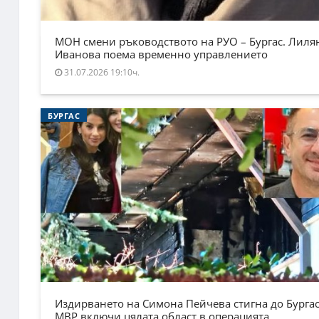
МОН смени ръководството на РУО – Бургас. Лиля
Иванова поема временно управлението
31.07.2026 19:10ч.
БУРГАС
Издирването на Симона Пейчева стигна до Бургас
МВР включи цялата област в операцията