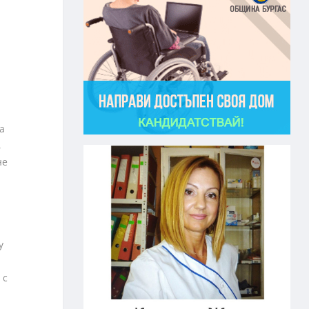
а
,
не
у
 с