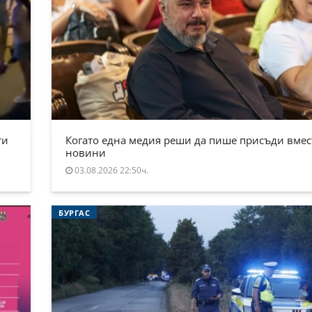
ти
Когато една медия реши да пише присъди вмес
новини
03.08.2026 22:50ч.
БУРГАС