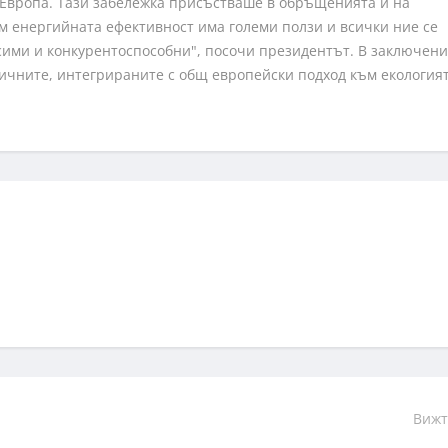
в Европа. Тази забележка присъстваше в обръщенията и на
м енергийната ефективност има големи ползи и всички ние се
исими и конкурентоспособни", посочи президентът. В заключен
ичните, интегрираните с общ европейски подход към екология
Вижт