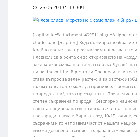
25.06.2013г. 13:30ч.
[caption id="attachment_49951" align="aligncente
chudesa.net[/caption] Водата, биоразнообразиет
Крайно време е да преосмислим използването и
Плевнелиев в речта си за откриването на меж
зелена икономика в региона на река Дунав", на
пише dnevnik.bg. В речта си Плевнелиев няколк
става въпрос за зелен растеж, а за растеж изоб
голям шанс, който може да пропилее. Промяната
природата ни", каза президентът. Плевнелиев 
степен съхранена природа – безспорно националн
нашата национална идентичност, част от нашия 
нас заради плажа и бирата, след 10-15 години, 
съхраним и го направим част от нашата национа
висока добавена стойност, то дава възможност 