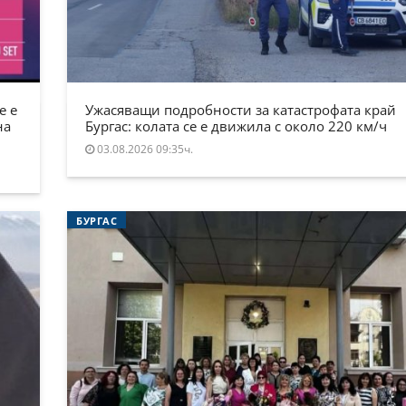
е е
Ужасяващи подробности за катастрофата край
на
Бургас: колата се е движила с около 220 км/ч
03.08.2026 09:35ч.
БУРГАС