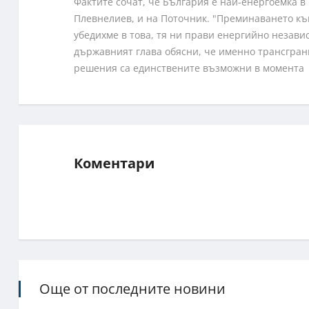
Фактите сочат, че България е най-енергоемка 
Плевнелиев, и на Поточник. "Преминаването къ
убедихме в това, тя ни прави енергийно незав
държавният глава обясни, че именно трансгран
решения са единствените възможни в момента
Коментари
Още от последните новини