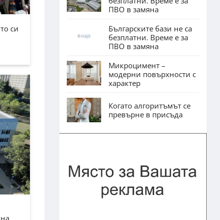
безплатни. Време е за
ПВО в замяна
Българските бази не са
то си
безплатни. Време е за
ПВО в замяна
Микроцимент –
модерни повърхности с
характер
Когато алгоритъмът се
превърне в присъда
лна