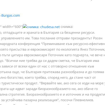
r" width="600"]
снимка:
о, отпадъците и храната в България са безценни ресурси.
 управлението им. Това послание отправи президентът Росен
дународната конференция "Преминаване към ресурсно-ефективн
 която присъства и еврокомисарят по екологията Янез Поточник
о пъти цитира еврокомисаря Поточник като подчерта, че вече 
що. "Всички ние трябва да си дадем сметка, че България има
 зависи от всеки един от нас с отговорно отношение към
изтъкна още, че България притежава разнообразна и до голяма
о богатство, което трябва, според него, да стане част от
туристически продукт. "Вярвайте ми, ако сега се ходи на море 
хората ще идват заради биоразнообразието ни, ако обаче го
лна стратегия. Биоразнообразието е и източник и на продукти
и за устойчива пазарна реализация", посочи Плевнелиев.