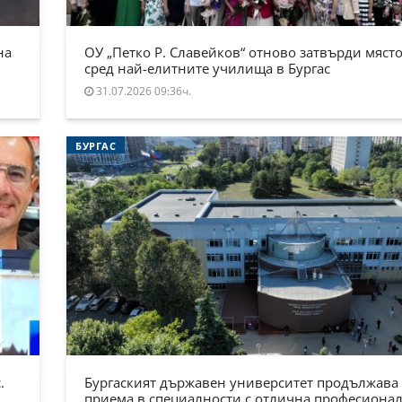
на
ОУ „Петко Р. Славейков“ отново затвърди място
сред най-елитните училища в Бургас
31.07.2026 09:36ч.
БУРГАС
.
Бургаският държавен университет продължава
приема в специалности с отлична професиона