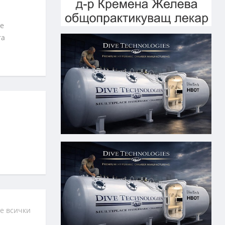
ие
та
е всички