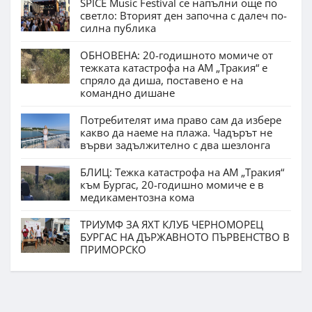
SPICE Music Festival се напълни още по
светло: Вторият ден започна с далеч по-
силна публика
ОБНОВЕНА: 20-годишното момиче от
тежката катастрофа на АМ „Тракия“ е
спряло да диша, поставено е на
командно дишане
Потребителят има право сам да избере
какво да наеме на плажа. Чадърът не
върви задължително с два шезлонга
БЛИЦ: Тежка катастрофа на АМ „Тракия“
към Бургас, 20-годишно момиче е в
медикаментозна кома
ТРИУМФ ЗА ЯХТ КЛУБ ЧЕРНОМОРЕЦ
БУРГАС НА ДЪРЖАВНОТО ПЪРВЕНСТВО В
ПРИМОРСКО