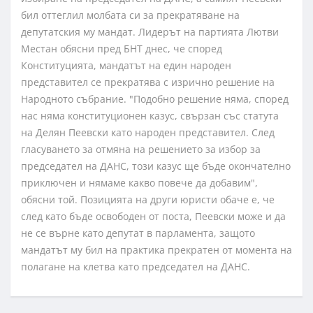
бил оттеглил молбата си за прекратяване на
депутатския му мандат. Лидерът на партията Лютви
Местан обясни пред БНТ днес, че според
Конституцията, мандатът на един народен
представител се прекратява с изрично решение на
Народното събрание. "Подобно решение няма, според
нас няма конституционен казус, свързан със статута
на Делян Пеевски като народен представител. След
гласуването за отмяна на решението за избор за
председател на ДАНС, този казус ще бъде окончателно
приключен и нямаме какво повече да добавим",
обясни той. Позицията на други юристи обаче е, че
след като бъде освободен от поста, Пеевски може и да
не се върне като депутат в парламента, защото
мандатът му бил на практика прекратен от момента на
полагане на клетва като председател на ДАНС.