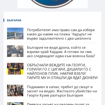
БЪЛГАРИЯ
Потребителят има право сам да избере
какво да наеме на плажа. Чадърът не
върви задължително с два шезлонга
България не видя дрона, който се
взриви край Кардам. А готови ли сме,
ако следващият идва към военна база?
ОБРЪСНАЛИ ВЕЖДИТЕ НА ГЕОРГИ,
ГОРИЛИ ГО С ЦИГАРИ, ДУШИЛИ ГО С
НАЙЛОНОВ ПЛИК. НАКРАЯ ВЗЕЛИ
ПАРИТЕ МУ И ОТИШЛИ ДА ЯДАТ ДЮНЕРИ
Подмамен в капан, пребит до смърт и
заснет на видео. Жестокото убийство на
Георги Кузев разтърси България
Пеевски заснет на редовен полет за