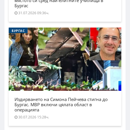
мястото си сред най-елитните училища в
Бургас
31.07.2026 09:36ч.
БУРГАС
Издирването на Симона Пейчева стигна до
Бургас. МВР включи цялата област в
операцията
30.07.2026 15:28ч.