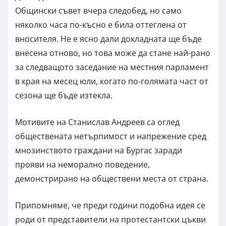
Общински съвет вчера следобед, но само
няколко часа по-късно е била оттеглена от
вносителя. Не е ясно дали докладната ще бъде
внесена отново, но това може да стане най-рано
за следващото заседание на местния парламент
в края на месец юли, когато по-голямата част от
сезона ще бъде изтекла.
Мотивите на Станислав Андреев са оглед
обществената нетърпимост и напрежение сред
мнозинството граждани на Бургас заради
прояви на неморално поведение,
демонстрирано на обществени места от страна.
Припомняме, че преди години подобна идея се
роди от представители на протестантски цъкви