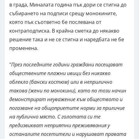
в града, Миналата година пък дори се стигна до
събирането на подписи срещу монокините,
която пък съответно бе послевана от
контраподписка. В крайна сметка до някакво
решение така и не се стигна и наредбата не бе
променена.
"
През последните години граждани посещават
обществените плажни ивици без никакво
облекло (бански костюм) или в неприлично
такова (жени по монокини), като по този начин
демонстрират неуважение към обществото и
погазване на общоприетите норми за приличие
на публично място. С голотата си те
предизвикват неприятни преживявания у
останалите посетители и нарушават правата