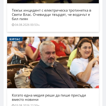
Тежък инцидент с електрическа тротинетка в
Свети Влас. Очевидци твърдят, че водачът е
бил пиян
04.08.2026 00:53ч.
БУРГАС
Когато една медия реши да пише присъди
вместо новини
03.08.2026 22:50ч.