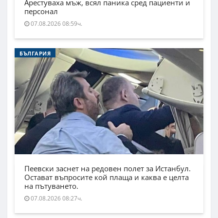
Арестуваха мъж, всял паника сред пациенти и
персонал
07.08.2026 08:59ч.
БЪЛГАРИЯ
Пеевски заснет на редовен полет за Истанбул.
Остават въпросите кой плаща и каква е целта
на пътуването.
07.08.2026 08:27ч.