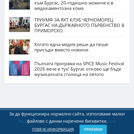
към Бургас, 20-годишно момиче е в
медикаментозна кома
ТРИУМФ ЗА ЯХТ КЛУБ ЧЕРНОМОРЕЦ
БУРГАС НА ДЪРЖАВНОТО ПЪРВЕНСТВО В
ПРИМОРСКО
Когато една медия реши да пише
присъди вместо новини
Пълната програма на SPICE Music Festival
2026 вече е тук! Бургас отново ще бъде
музикалната столица на лятото
За да функционира нормално сайта, използваме малки
файлове с данни наречени бисквитки.
Пишете ни
Реклама
Екип
Общи условия
ПОВЕЧЕ ИНФОРМАЦИЯ
ПРИЕМАМ