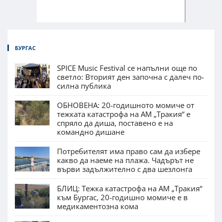
БУРГАС
SPICE Music Festival се напълни още по
светло: Вторият ден започна с далеч по-
силна публика
ОБНОВЕНА: 20-годишното момиче от
тежката катастрофа на АМ „Тракия“ е
спряло да диша, поставено е на
командно дишане
Потребителят има право сам да избере
какво да наеме на плажа. Чадърът не
върви задължително с два шезлонга
БЛИЦ: Тежка катастрофа на АМ „Тракия“
към Бургас, 20-годишно момиче е в
медикаментозна кома