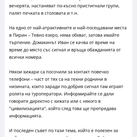
вечерята, настаняват по-късно пристигнали групи,
палят печката в столовата и т.н.
На едно от най-атрактивните и най-посещавани места
в Пирин – Тевно езеро, няма обхват, затова имайте
търпение. Домакинът Иван се качва от време на
време до място със сигнал и връща обажданията от
всички номера.
Някои хижари са посочили за контакт повечко
телефони – част от тях са на техни роднини в
низината, които заради по-добрия сигнал там играят
ролята на туроператори. Информирайте се дали
говорите директно с хижата или с някого в
"цивилизацията", който след това ще препредава
информацията.
И последен съвет по тази тема, който е полезен за