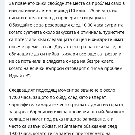
За повечето хижи свободните места са проблем само в
най-активния летен период (10 юли – 25 август), но
винаги е желателно да проверите ситуацията.
Обаждайте се за резервация след 10:00 часа сутринта,
когато суетнята около закуската е отминала, туристите
са потеглили към следващата си цел и хижарите имат
повече време за вас. Другата екстра на този час е, че
обичащите да си пийват хижари все още са трезви и
не са потънали в сладката омара на безгрижието,
когато на всички въпроси отговарят с "Няма проблем.
Идвайте!".
Следващият подходящ момент за звънене е около
17:00 часа, защото по обяд, след като изперат
чаршафите, хижарите често тръгват с джип из гората
за дърва, боровинки или за провизии от най-близкото
селище и нямат под ръка нищо за записване, а и
често са извън обхват. Избягвайте обаждания след
19:00 часа, когато те са заети с приготвянето на