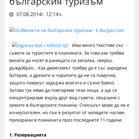
българския туризъм
07.08.2014г. 12:14ч.
Има много текстове със
съвети за туристите в планината. За това как трябва
винаги да носят в раницата си запалка, свирка,
дъждобран… Как джиесемът трябва да е със заредена
батерия, а дрехите и чорапите да не са памучни,
защото памукът задържа влагата и съхне бавно.
Затова тук няма да повтаряме тези неща, а ще се
концентрираме върху друг вид съвети, свързани с
хижите в българските планини. Списъкът може да не е
изчерпателен, но пък е резултат от хилядите часове,
прекарани в планината през последните 11 години.
1. Резервацията