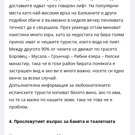
доставките идват чрез товарен лифт. На популярни
места като най-високия връх на Балканите и други
подобни обаче е възможно в неделя вечер пенливата
течност да е свършила. През уикенда оттам минават
наистина много хора, като за недостига на бира голям
принос имат и чешките туристи, които вода не пият.
Между другото 90% от чехите се движат по трасето
Боровец – Мусала – Грънчар – Рибни езера – Рилски
манастир, така че в този район бирата понякога е
застрашен вид и ако ви е много важно, носете си едно
кенче за всеки случай.
Допълнителна информация за любознателните:
испанските туристи изпиват бялото вино, ако го има,
но те са малко по нашите земи, така че това не е
проблем.
4. Прословутият въпрос за банята и тоалетната