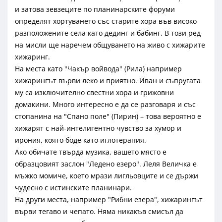
и затова зевзеците по планинарските форуми
определят хортуването със старите хора във високо
разположените села като дединг и бабинг. В този ред
на мисли ще наречем общуването на живо с хижарите
хижаринг.
На места като "Чакър войвода" (Рила) например
хижарингът върви леко и приятно. Иван и съпругата
му са изключително свестни хора и грижовни
домакини. Много интересно е да се разговаря и със
стопанина на "Спано поле" (Пирин) – това вероятно е
хижарят с най-интелигентно чувство за хумор и
ирония, която боде като иглотерапия.
Ако обичате твърда музика, вашето място е
образцовият заслон "Ледено езеро". Леля Величка е
мъжко момиче, което мрази лигльовците и се държи
чудесно с истинските планинари.
На други места, например "Рибни езера", хижарингът
върви тегаво и чепато. Няма никакъв смисъл да