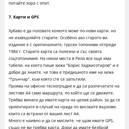
питайте хора с опит.
7. Карти и GPS
Хубаво е да ползвате колкото може по-нови карти, но
не изхвърляйте старите. Особено ако старото ви
издание е с оригиналните, турски топоними отпреди
1984 г. Старите карти са полезни и със своята
соцтопонимия. На някои места в Рила все още има
табели, на които пише хижа "Борис Хаджисотиров" и е
добре да знаете, че това е предишното име на хижа
"Грънчар", към която сте се запътили.
Проява на офисно тесногръдие е да си разпечатате на
листове А4 само маршрута, по който ще се движите.
Трябва винаги да имате карта на целия район, за да се
ориентирате в случай на нужда по високите върхове,
които са встрани от вашия лист А4.
Много е наивно и да си мислите, че щом имате GPS,
също не ви трябва карта. Дори да имате безброй