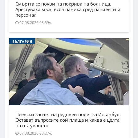
Смъртта се появи на покрива на болница.
Арестуваха мъж, всял паника сред пациенти и
персонал
07.08.2026 08:59ч.
БЪЛГАРИЯ
Пеевски заснет на редовен полет за Истанбул.
Остават въпросите кой плаща и каква е целта
на пътуването.
07.08.2026 08:27ч.