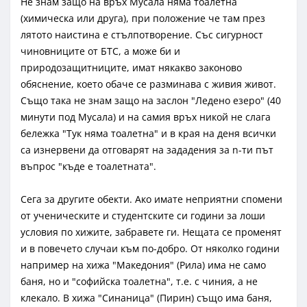
Не знам защо на връх Мусала няма тоалетна
(химическа или друга), при положение че там през
лятото наистина е стълпотворение. Със сигурност
чиновниците от БТС, а може би и
природозащитниците, имат някакво законово
обяснение, което обаче се разминава с живия живот.
Също така не знам защо на заслон "Ледено езеро" (40
минути под Мусала) и на самия връх никой не слага
бележка "Тук няма тоалетна" и в края на деня всички
са изнервени да отговарят на зададения за n-ти път
въпрос "къде е тоалетната".
Сега за другите обекти. Ако имате неприятни спомени
от ученическите и студентските си години за лоши
условия по хижите, забравете ги. Нещата се променят
и в повечето случаи към по-добро. От няколко години
например на хижа "Македония" (Рила) има не само
баня, но и "софийска тоалетна", т.е. с чиния, а не
клекало. В хижа "Синаница" (Пирин) също има баня,