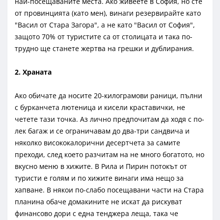
най-посещаваните места. Ако живеете в София, но сте
от провинцията (като мен), винаги резервирайте като
"Васил от Стара Загора", а не като "Васил от София",
защото 70% от туристите са от столицата и така по-
трудно ще станете жертва на грешки и дублирания.
2. Храната
Ако обичате да носите 20-килограмови раници, пълни
с бурканчета лютеница и кисели краставички, не
четете тази точка. Аз лично предпочитам да ходя с по-
лек багаж и се ограничавам до два-три сандвича и
няколко висококалорични десертчета за самите
преходи, след което разчитам на не много богатото, но
вкусно меню в хижите. В Рила и Пирин потокът от
туристи е голям и по хижите винаги има нещо за
хапване. В някои по-слабо посещавани части на Стара
планина обаче домакините не искат да рискуват
финансово дори с една тенджера леща, така че