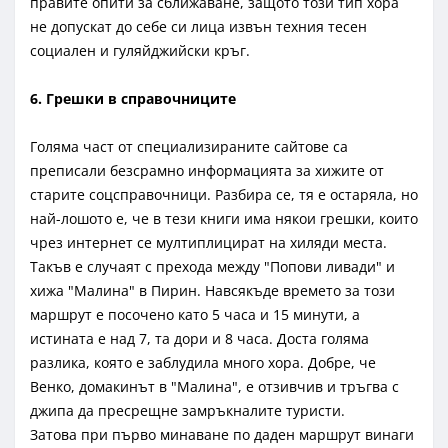
правите опити за сближаване, защото този тип хора
не допускат до себе си лица извън техния тесен
социален и гуляйджийски кръг.
6. Грешки в справочниците
Голяма част от специализираните сайтове са
преписали безсрамно информацията за хижите от
старите соцсправочници. Разбира се, тя е остаряла, но
най-лошото е, че в тези книги има някои грешки, които
чрез интернет се мултиплицират на хиляди места.
Такъв е случаят с прехода между "Попови ливади" и
хижа "Малина" в Пирин. Навсякъде времето за този
маршрут е посочено като 5 часа и 15 минути, а
истината е над 7, та дори и 8 часа. Доста голяма
разлика, която е заблудила много хора. Добре, че
Венко, домакинът в "Малина", е отзивчив и тръгва с
джипа да пресрещне замръкналите туристи.
Затова при първо минаване по даден маршрут винаги