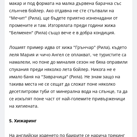
макар и под формата на малка дървена барачка със
слънчев бойлер. Ако отдавна не сте стъпвали на
"Мечит" (Рила), ще бъдете приятно изненадани от
промените и там. Изгорялата преди години жижа
"Белмекен" (Рила) също вече е в добра кондиция.
Лошият пример идва от хижа "Грънчар" (Рила), където
леля Мария и чичо Ангел се оплакват, че туристите са
намалели, но поне до миналия сезон не бяха оправили
спукания преди няколко лета бойлер. Никога не е
имало баня на "Заврачица" (Рила). Не знам защо на
такива места не се сещат да сложат поне няколко
десетлитрови туби от минерална вода на слънце, та да
се изкъпят поне част от най-големите привърженици
на хигиената.
5. Хижаринг
На английски ходенето по баирите се нарича трекинг