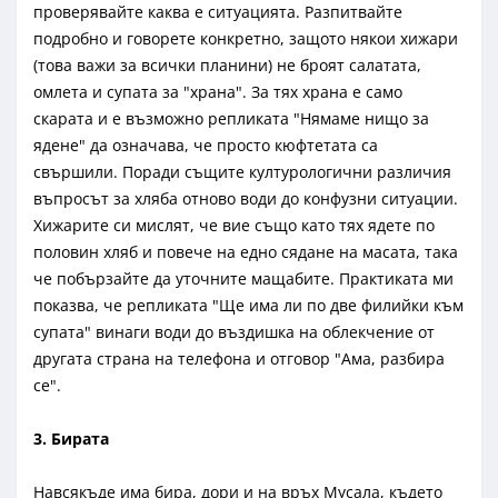
проверявайте каква е ситуацията. Разпитвайте
подробно и говорете конкретно, защото някои хижари
(това важи за всички планини) не броят салатата,
омлета и супата за "храна". За тях храна е само
скарата и е възможно репликата "Нямаме нищо за
ядене" да означава, че просто кюфтетата са
свършили. Поради същите културологични различия
въпросът за хляба отново води до конфузни ситуации.
Хижарите си мислят, че вие също като тях ядете по
половин хляб и повече на едно сядане на масата, така
че побързайте да уточните мащабите. Практиката ми
показва, че репликата "Ще има ли по две филийки към
супата" винаги води до въздишка на облекчение от
другата страна на телефона и отговор "Ама, разбира
се".
3. Бирата
Навсякъде има бира, дори и на връх Мусала, където