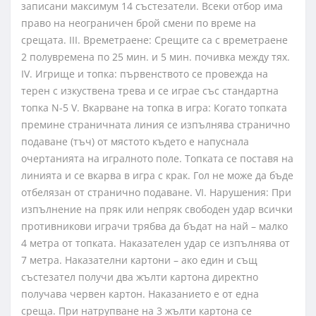
записани максимум 14 състезатели. Всеки отбор има
право на неограничен брой смени по време на
срещата. III. Времетраене: Срещите са с времетраене
2 полувремена по 25 мин. и 5 мин. почивка между тях.
IV. Игрище и топка: първенството се провежда на
терен с изкуствена трева и се играe със стандартна
топка N-5 V. Вкарване на топка в игра: Когато топката
премине страничната линия се изпълнява странично
подаване (тъч) от мястото където е напуснала
очертанията на игралното поле. Топката се поставя на
линията и се вкарва в игра с крак. Гол не може да бъде
отбелязан от странично подаване. VI. Нарушения: При
изпълнение на пряк или непряк свободен удар всички
противникови играчи трябва да бъдат на най – малко
4 метра от топката. Наказателен удар се изпълнява от
7 метра. Наказателни картони – ако един и същ
състезател получи два жълти картона директно
получава червен картон. Наказанието е от една
среща. При натрупване на 3 жълти картона се