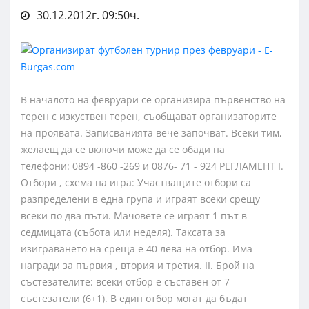
30.12.2012г. 09:50ч.
В началото на февруари се организира първенство на
терен с изкуствен терен, съобщават организаторите
на проявата. Записванията вече започват. Всеки тим,
желаещ да се включи може да се обади на
телефони: 0894 -860 -269 и 0876- 71 - 924 РЕГЛАМЕНТ I.
Отбори , схема на игра: Участващите отбори са
разпределени в една група и играят всеки срещу
всеки по два пъти. Мачовете се играят 1 път в
седмицата (събота или неделя). Таксата за
изиграването на среща е 40 лева на отбор. Има
награди за първия , втория и третия. II. Брой на
състезателите: всеки отбор е съставен от 7
състезатели (6+1). В един отбор могат да бъдат