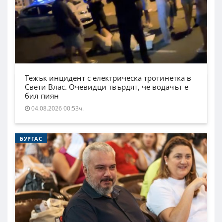
Тежък инцидент с електрическа тротинетка в
Свети Влас. Очевидци твърдят, че водачът е
бил пиян
04.08.2026 00:53ч.
БУРГАС