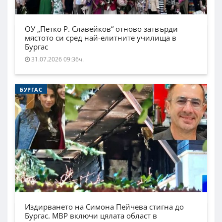
ОУ „Петко Р. Славейков“ отново затвърди
мястото си сред най-елитните училища в
Бургас
31.07.2026 09:36ч.
БУРГАС
Издирването на Симона Пейчева стигна до
Бургас. МВР включи цялата област в