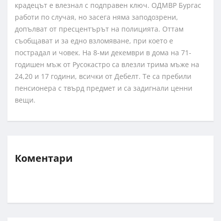
крадецът е влезнал с подправен ключ. ОДМВР Бургас
работи по случая, но засега няма заподозрени,
допълват от пресцентърът на полицията. Оттам
съобщават и за едно взломяване, при което е
пострадал и човек. На 8-ми декември в дома на 71-
годишен мъж от Русокастро са влезли трима мъже на
24,20 и 17 години, всички от Дебелт. Те са пребили
пенсионера с твърд предмет и са задигнали ценни
вещи.
Коментари