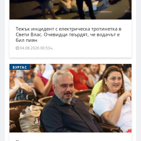
Тежък инцидент с електрическа тротинетка в
Свети Влас. Очевидци твърдят, че водачът е
бил пиян
04.08.2026 00:53ч.
БУРГАС