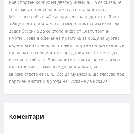
нов спортен корпус на двете училища. Но се оказа,че
те не могат, непосилно им е да я стопанисват.
Месечно трябват 40 хиляди лева за издръжка. Явно
общинарите промениха намеренията си и искат да
дадат басейна да се стопанисва от ОП ''Спортни
имоти''. Това е обичайна практика за община Бургас,
където всички новопостроени спортни съоръжения се
предават на общинското предприятие. Пък и то да
изкара някой лев. Докладните записки ще се гласуват
във вторник. Излишно е да напомняме, че
мнозинството от ГЕРБ без да му мисли, ще гласува под
партиен диктат и в угода на "Искаме да искаме''.
Коментари