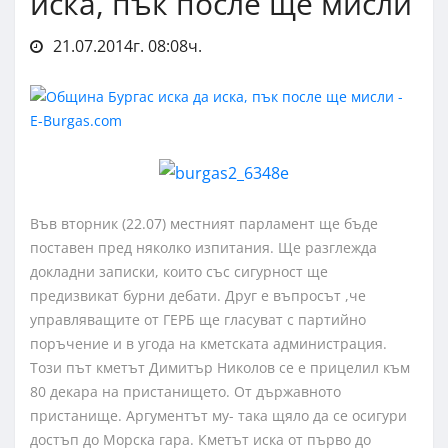
иска, пък после ще мисли
21.07.2014г. 08:08ч.
Във вторник (22.07) местният парламент ще бъде
поставен пред няколко изпитания. Ще разглежда
докладни записки, които със сигурност ще
предизвикат бурни дебати. Друг е въпросът ,че
управляващите от ГЕРБ ще гласуват с партийно
поръчение и в угода на кметската администрация.
Този път кметът Димитър Николов се е прицелил към
80 декара на пристанището. От държавното
пристанище. Аргументът му- така щяло да се осигури
достъп до Морска гара. Кметът иска от първо до