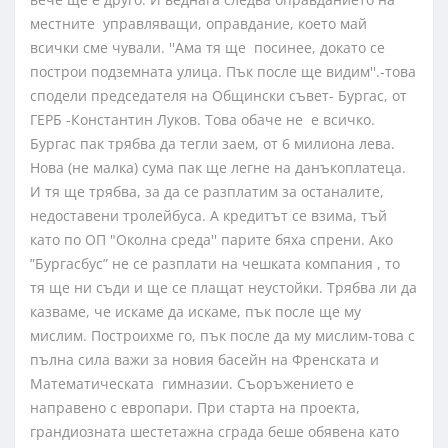
местните управляващи, оправдание, което май
всички сме чували. ''Ама тя ще посинее, докато се
построи подземната улица. Пък после ще видим''.-това
сподели председателя на Общински съвет- Бургас, от
ГЕРБ -Константин Луков. Това обаче не е всичко.
Бургас пак трябва да тегли заем, от 6 милиона лева.
Нова (не малка) сума пак ще легне на данъкоплатеца.
И тя ще трябва, за да се разплатим за останалите,
недоставени тролейбуса. А кредитът се взима, тъй
като по ОП "Околна среда'' парите бяха спрени. Ако
”Бургасбус” не се разплати на чешката компания , то
тя ще ни съди и ще се плащат неустойки. Трябва ли да
казваме, че искаме да искаме, пък после ще му
мислим. Построихме го, пък после да му мислим-това с
пълна сила важи за новия басейн на Френската и
Математическата гимназии. Съоръжението е
направено с европари. При старта на проекта,
грандиозната шестетажна сграда беше обявена като