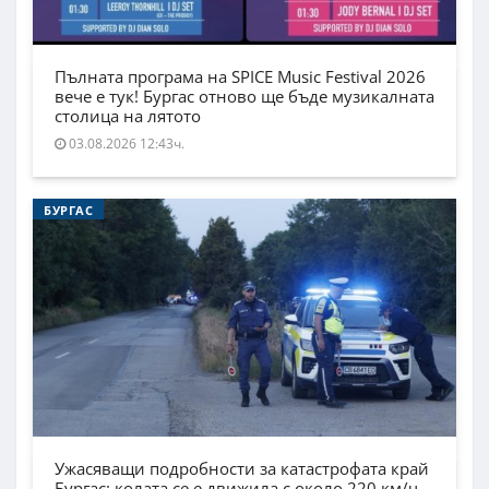
Пълната програма на SPICE Music Festival 2026
вече е тук! Бургас отново ще бъде музикалната
столица на лятото
03.08.2026 12:43ч.
БУРГАС
Ужасяващи подробности за катастрофата край
Бургас: колата се е движила с около 220 км/ч