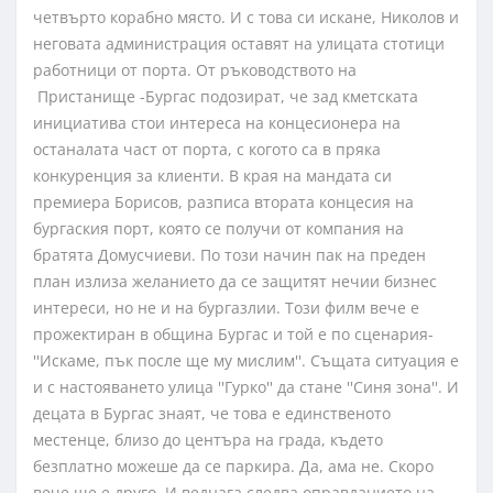
четвърто корабно място. И с това си искане, Николов и
неговата администрация оставят на улицата стотици
работници от порта. От ръководството на
Пристанище -Бургас подозират, че зад кметската
инициатива стои интереса на концесионера на
останалата част от порта, с когото са в пряка
конкуренция за клиенти. В края на мандата си
премиера Борисов, разписа втората концесия на
бургаския порт, която се получи от компания на
братята Домусчиеви. По този начин пак на преден
план излиза желанието да се защитят нечии бизнес
интереси, но не и на бургазлии. Този филм вече е
прожектиран в община Бургас и той е по сценария-
''Искаме, пък после ще му мислим''. Същата ситуация е
и с настояването улица ''Гурко'' да стане ''Синя зона''. И
децата в Бургас знаят, че това е единственото
местенце, близо до центъра на града, където
безплатно можеше да се паркира. Да, ама не. Скоро
вече ще е друго. И веднага следва оправданието на