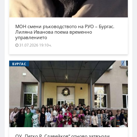
МОН смени ръководството на РУО – Бургас.
Лиляна Иванова поема временно
управлението
31.07.2026 19:10ч.
БУРГАС
ОУ „Петко Р. Славейков“ отново затвърди