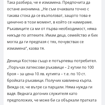
Така разбира, че е измамена. Предпочита да
остане анонимна. „Не съм очаквала точно с
такава стока да се възползват, защото това е
цинично в този момент, в който се намираме.
Ръкавиците са ми от първа необходимост, няма
никъде по аптеките. Имам деца, семейство и бих
могла да ги предпазя с тях, почувствах се
измамена“, казва тя.
Деница Костова също е потърпевш потребител.
„Поръчах латексови ръкавици – 2 кутии по 100
броя – за цена 10 лв. кутията – т.е. по 10 ст.
бройката ръкавици. Получих хавлиена кърпа.
Вижда се, че вътре са парцали. Няма нужда ги
вадя. Веднага догоних служителя като
предположих, че може би са объркали пратката