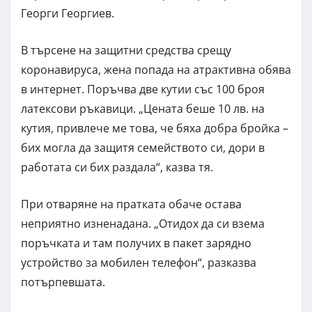
Георги Георгиев.
В търсене на защитни средства срещу
коронавируса, жена попада на атрактивна обява
в интернет. Поръчва две кутии със 100 броя
латексови ръкавици. „Цената беше 10 лв. на
кутия, привлече ме това, че бяха добра бройка –
бих могла да защитя семейството си, дори в
работата си бих раздала“, казва тя.
При отваряне на пратката обаче остава
неприятно изненадана. „Отидох да си взема
поръчката и там получих в пакет зарядно
устройство за мобилен телефон“, разказва
потърпевшата.