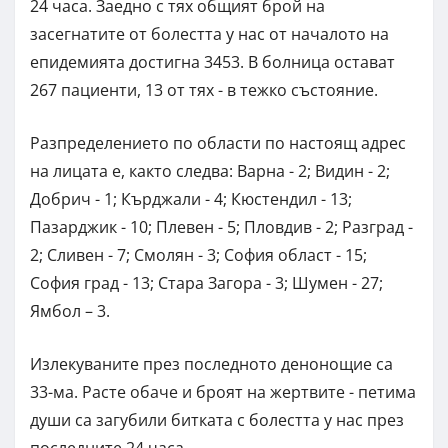
24 часа. Заедно с тях общият брой на
засегнатите от болестта у нас от началото на
епидемията достигна 3453. В болница остават
267 пациенти, 13 от тях - в тежко състояние.
Разпределението по области по настоящ адрес
на лицата е, както следва: Варна - 2; Видин - 2;
Добрич - 1; Кърджали - 4; Кюстендил - 13;
Пазарджик - 10; Плевен - 5; Пловдив - 2; Разград -
2; Сливен - 7; Смолян - 3; София област - 15;
София град - 13; Стара Загора - 3; Шумен - 27;
Ямбол – 3.
Излекуваните през последното денонощие са
33-ма. Расте обаче и броят на жертвите - петима
души са загубили битката с болестта у нас през
последните 24 часа.