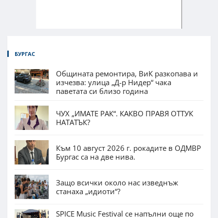
БУРГАС
Общината ремонтира, ВиК разкопава и
изчезва: улица „Д-р Нидер“ чака
паветата си близо година
ЧУХ „ИМАТЕ РАК“. КАКВО ПРАВЯ ОТТУК
НАТАТЪК?
Към 10 август 2026 г. рокадите в ОДМВР
Бургас са на две нива.
Защо всички около нас изведнъж
станаха „идиоти“?
SPICE Music Festival се напълни още по