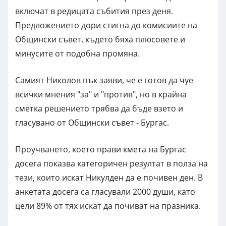
включат в редицата събития през деня.
Предложението дори стигна до комисиите на
Общински съвет, където бяха плюсовете и
минусите от подобна промяна.
Самият Николов пък заяви, че е готов да чуе
всички мнения "за" и "против", но в крайна
сметка решението трябва да бъде взето и
гласувано от Общински съвет - Бургас.
Проучването, което прави кмета на Бургас
досега показва категоричен резултат в полза на
тези, които искат Никулден да е почивен ден. В
анкетата досега са гласували 2000 души, като
цели 89% от тях искат да почиват на празника.