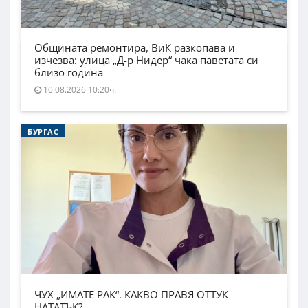
Общината ремонтира, ВиК разкопава и
изчезва: улица „Д-р Нидер“ чака паветата си
близо година
10.08.2026 10:20ч.
БУРГАС
ЧУХ „ИМАТЕ РАК“. КАКВО ПРАВЯ ОТТУК
НАТАТЪК?