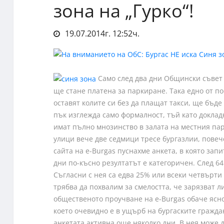
зона на „Гурко“!
19.07.2014г. 12:52ч.
Само след два дни Общински съвет Б
ще стане платена за паркиране. Така едно от п
оставят колите си без да плащат такси, ще бъде
пък изглежда само формалност, тъй като доклад
имат пълно мнозинство в залата на местния па
улици вече две седмици тресе бургазлии, повече
сайта на e-Burgas пуснахме анкета, в която запи
дни по-късно резултатът е категоричен. След 64
Съгласни с нея са едва 25% или всеки четвърти
трябва да похвалим за смелостта, че зарязват л
общественото проучване на e-Burgas обаче ясн
което очевидно е в ущърб на бургаските гражда
анкетата активна още няколко дни. В нея може 