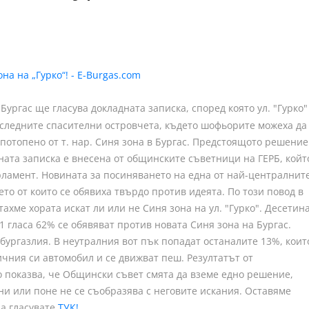
ургас ще гласува докладната записка, според която ул. "Гурко"
оследните спасителни островчета, където шофьорите можеха да
 потопено от т. нар. Синя зона в Бургас. Предстоящото решение
ната записка е внесена от общинските съветници на ГЕРБ, койт
рламент. Новината за посиняването на една от най-централнит
то от които се обявиха твърдо против идеята. По този повод в
тахме хората искат ли или не Синя зона на ул. "Гурко". Десетин
1 гласа 62% се обявяват против новата Синя зона на Бургас.
 бургазлия. В неутралния вот пък попадат останалите 13%, коит
ичния си автомобил и се движват пеш. Резултатът от
о показва, че Общински съвет смята да вземе едно решение,
ни или поне не се съобразява с неговите искания. Оставяме
да гласувате
ТУК!