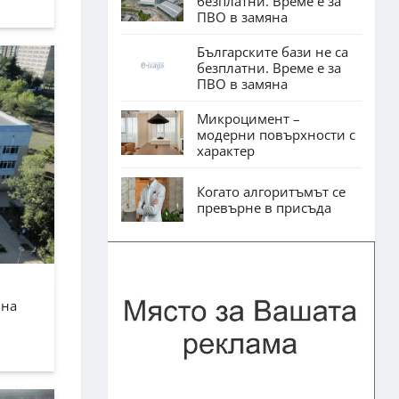
безплатни. Време е за
ПВО в замяна
Българските бази не са
безплатни. Време е за
ПВО в замяна
Микроцимент –
модерни повърхности с
характер
Когато алгоритъмът се
превърне в присъда
лна