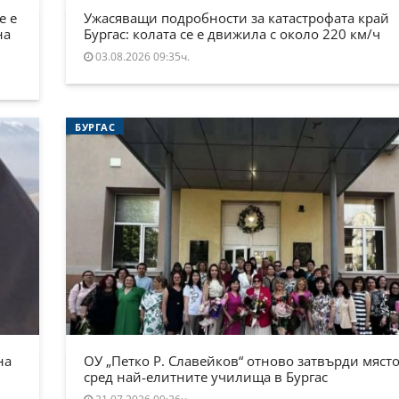
е е
Ужасяващи подробности за катастрофата край
на
Бургас: колата се е движила с около 220 км/ч
03.08.2026 09:35ч.
БУРГАС
на
ОУ „Петко Р. Славейков“ отново затвърди място
сред най-елитните училища в Бургас