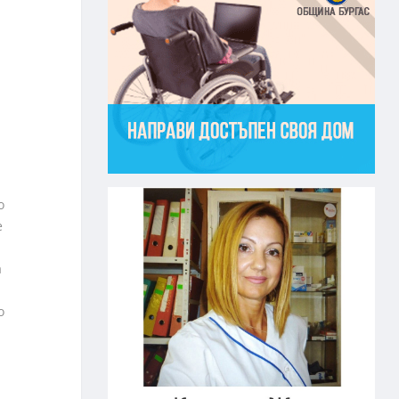
о
е
а
о