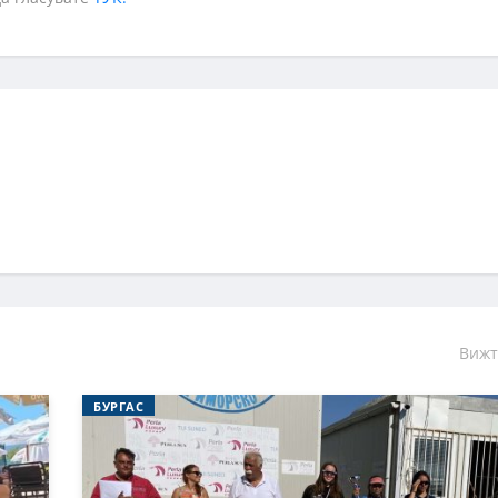
Вижт
БУРГАС