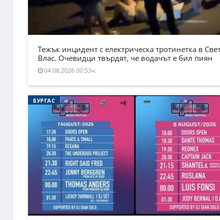
Тежък инцидент с електрическа тротинетка в Све
Влас. Очевидци твърдят, че водачът е бил пиян
04.08.2026 00:53ч.
БУРГАС