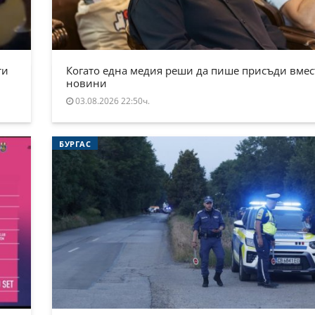
ти
Когато една медия реши да пише присъди вмес
новини
03.08.2026 22:50ч.
БУРГАС