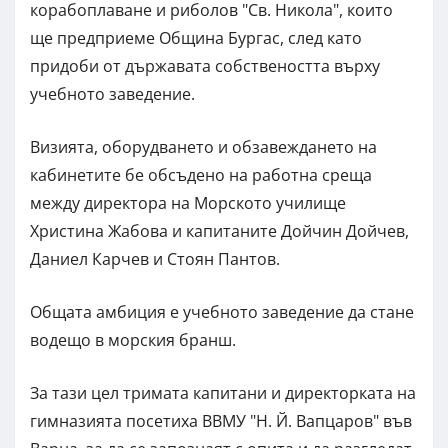
корабоплаване и риболов "Св. Никола", които
ще предприеме Община Бургас, след като
придоби от държавата собствеността върху
учебното заведение.
Визията, оборудването и обзавеждането на
кабинетите бе обсъдено на работна среща
между директора на Морското училище
Христина Жабова и капитаните Дойчин Дойчев,
Даниел Карчев и Стоян Пантов.
Общата амбиция е учебното заведение да стане
водещо в морския бранш.
За тази цел тримата капитани и директорката на
гимназията посетиха ВВМУ "Н. Й. Вапцаров" във