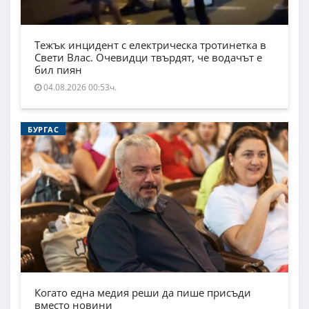
Тежък инцидент с електрическа тротинетка в
Свети Влас. Очевидци твърдят, че водачът е
бил пиян
04.08.2026 00:53ч.
БУРГАС
Когато една медия реши да пише присъди
вместо новини