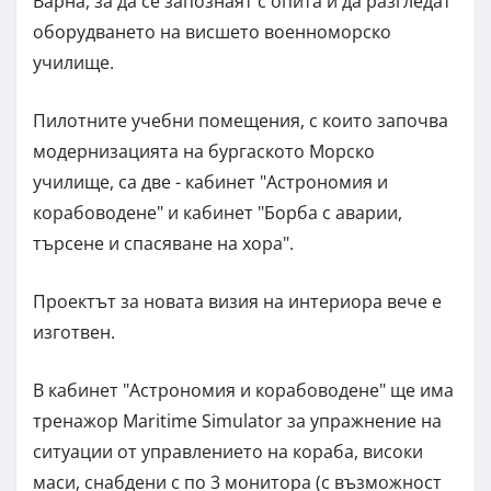
Варна, за да се запознаят с опита и да разгледат
оборудването на висшето военноморско
училище.
Пилотните учебни помещения, с които започва
модернизацията на бургаското Морско
училище, са две - кабинет "Астрономия и
корабоводене" и кабинет "Борба с аварии,
търсене и спасяване на хора".
Проектът за новата визия на интериора вече е
изготвен.
В кабинет "Астрономия и корабоводене" ще има
тренажор Maritime Simulator за упражнение на
ситуации от управлението на кораба, високи
маси, снабдени с по 3 монитора (с възможност