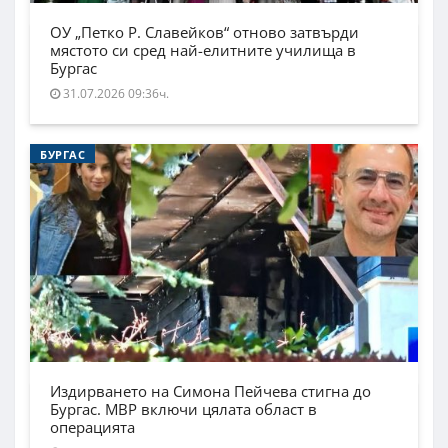
ОУ „Петко Р. Славейков“ отново затвърди
мястото си сред най-елитните училища в
Бургас
31.07.2026 09:36ч.
БУРГАС
Издирването на Симона Пейчева стигна до
Бургас. МВР включи цялата област в
операцията