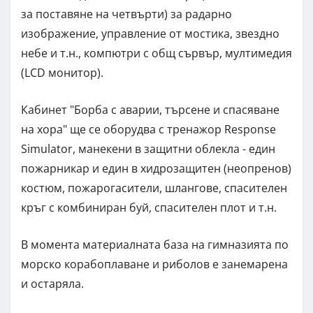
за поставяне на четвърти) за радарно
изображение, управление от мостика, звездно
небе и т.н., компютри с общ сървър, мултимедия
(LCD монитор).
Кабинет "Борба с аварии, търсене и спасяване
на хора" ще се оборудва с тренажор Response
Simulator, манекени в защитни облекла - един
пожарникар и един в хидрозащитен (неопренов)
костюм, пожарогасители, шлангове, спасителен
кръг с комбиниран буй, спасителен плот и т.н.
В момента материалната база на гимназията по
морско корабоплаване и риболов е занемарена
и остаряла.