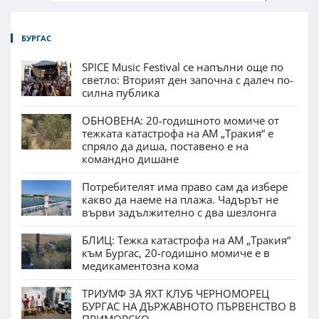
БУРГАС
SPICE Music Festival се напълни още по
светло: Вторият ден започна с далеч по-
силна публика
ОБНОВЕНА: 20-годишното момиче от
тежката катастрофа на АМ „Тракия“ е
спряло да диша, поставено е на
командно дишане
Потребителят има право сам да избере
какво да наеме на плажа. Чадърът не
върви задължително с два шезлонга
БЛИЦ: Тежка катастрофа на АМ „Тракия“
към Бургас, 20-годишно момиче е в
медикаментозна кома
ТРИУМФ ЗА ЯХТ КЛУБ ЧЕРНОМОРЕЦ
БУРГАС НА ДЪРЖАВНОТО ПЪРВЕНСТВО В