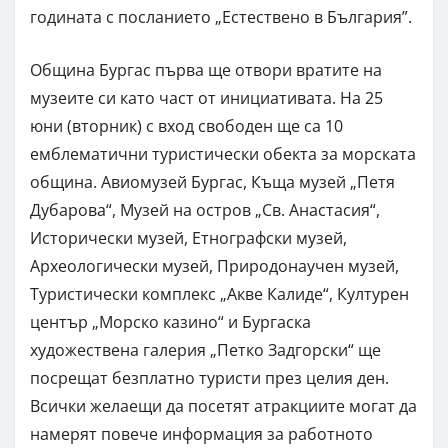
годината с посланието „Естествено в България”.
Община Бургас първа ще отвори вратите на
музеите си като част от инициативата. На 25
юни (вторник) с вход свободен ще са 10
емблематични туристически обекта за морската
община. Авиомузей Бургас, Къща музей „Петя
Дубарова“, Музей на остров „Св. Анастасия“,
Исторически музей, Етнографски музей,
Археологически музей, Природонаучен музей,
Туристически комплекс „Акве Калиде“, Културен
център „Морско казино“ и Бургаска
художествена галерия „Петко Задгорски“ ще
посрещат безплатно туристи през целия ден.
Всички желаещи да посетят атракциите могат да
намерят повече информация за работното