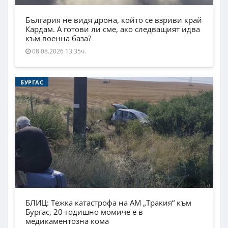
България не видя дрона, който се взриви край
Кардам. А готови ли сме, ако следващият идва
към военна база?
08.08.2026 13:35ч.
БУРГАС
БЛИЦ: Тежка катастрофа на АМ „Тракия“ към
Бургас, 20-годишно момиче е в
медикаментозна кома