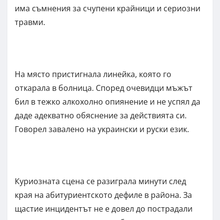
има съмнения за счупени крайници и сериозни
травми.
На място пристигнала линейка, която го
откарала в болница. Според очевидци мъжът
бил в тежко алкохолно опиянение и не успял да
даде адекватно обяснение за действията си.
Говорел завалено на украински и руски език.
Куриозната сцена се разиграла минути след
края на абитуриентското дефиле в района. За
щастие инцидентът не е довел до пострадали