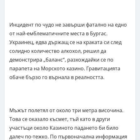
Инцидент по чудо не завърши фатално на едно
от най-емблематичните места в Бургас.
Украинец, едва държащ се на краката си след
солидно количество алкохол, решил да
демонстрира „баланс“, разхождайки се по
парапета на Морското казино. Гравитацията
обаче бързо го върнала в реалността.
Мъжът полетял от около три метра височина.
Това се оказало късмет, тъй като в други
участъци около Казиното падането би било
далеч по-тежко. По първоначална информация