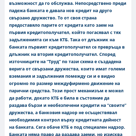
възможност да го обслужва. Непосредствено преди
падежа банката е давала нов кредит на друго
свързано дружество.
То от своя страна
предоставяло парите от кредита като заем на
първия кредитополучател, който погасявал с тях
задълженията си към КТБ. Така от длъжник на
банката първият кредитополучател се превръща в
длъжник на втория кредитополучател. Според
източниците на “Труд” по тази схема е създадена
верига от свързани дружества, които имат големи
вземания и задължения помежду си и е видно
огромно по размер междуфирмено движение на
парични средства. Този прост механизъм е можел
да работи, докато КТБ е била в състояние да
раздава бързи и необезпечени кредити на “своите”
дружества, а банковия надзор не осъществявал
необходимия контрол върху кредитната дейност
на банката. Сега обаче КТБ е под специален надзор.
Банката няма право да раздава заеми, но изисква