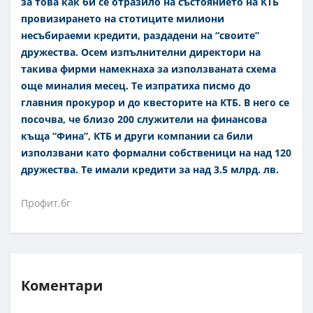
за това как би се отразило на състоянието на КТБ
провизирането на стотиците милиони
несъбираеми кредити, раздадени на “своите”
дружества.
Осем изпълнителни директори на
такива фирми намекнаха за използваната схема
още миналия месец. Те изпратиха писмо до
главния прокурор и до квесторите на КТБ. В него се
посочва, че близо 200 служители на финансова
къща “Фина”, КТБ и други компании са били
използвани като формални собственици на над 120
дружества. Те имали кредити за над 3.5 млрд. лв.
Профит.бг
Коментари