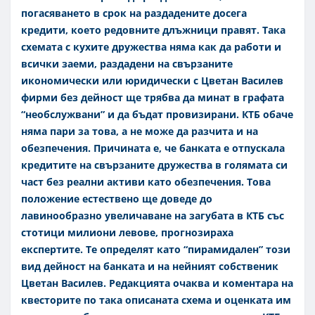
погасяването в срок на раздадените досега
кредити, което редовните длъжници правят. Така
схемата с кухите дружества няма как да работи и
всички заеми, раздадени на свързаните
икономически или юридически с Цветан Василев
фирми без дейност ще трябва да минат в графата
“необслужвани” и да бъдат провизирани. КТБ обаче
няма пари за това, а не може да разчита и на
обезпечения.
Причината е, че банката е отпускала
кредитите на свързаните дружества в голямата си
част без реални активи като обезпечения. Това
положение естествено ще доведе до
лавинообразно увеличаване на загубата в КТБ със
стотици милиони левове, прогнозираха
експертите. Те определят като “пирамидален” този
вид дейност на банката и на нейният собственик
Цветан Василев. Редакцията очаква и коментара на
квесторите по така описаната схема и оценката им