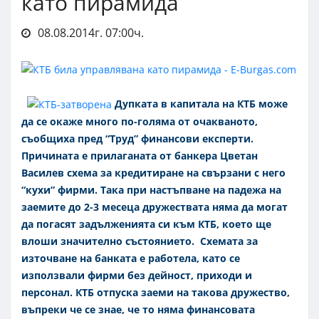
като пирамида
08.08.2014г. 07:00ч.
Дупката в капитала на КТБ може
да се окаже много по-голяма от очакваното,
съобщиха пред “Труд” финансови експерти.
Причината е прилаганата от банкера Цветан
Василев схема за кредитиране на свързани с него
“кухи” фирми. Така при настъпване на падежа на
заемите до 2-3 месеца дружествата няма да могат
да погасят задълженията си към КТБ, което ще
влоши значително състоянието. Схемата за
източване на банката е работела, като се
използвали фирми без дейност, приходи и
персонал. КТБ отпуска заеми на такова дружество,
въпреки че се знае, че то няма финансовата