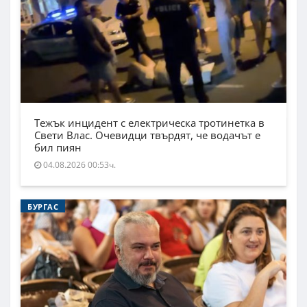
Тежък инцидент с електрическа тротинетка в
Свети Влас. Очевидци твърдят, че водачът е
бил пиян
04.08.2026 00:53ч.
БУРГАС