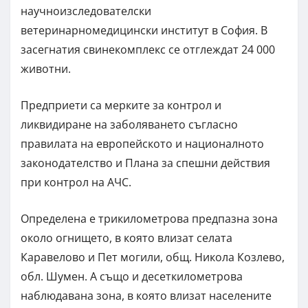
научноизследователски
ветеринарномедицински институт в София. В
засегнатия свинекомплекс се отглеждат 24 000
животни.
Предприети са мерките за контрол и
ликвидиране на заболяването съгласно
правилата на европейското и националното
законодателство и Плана за спешни действия
при контрол на АЧС.
Определена е трикилометрова предпазна зона
около огнището, в която влизат селата
Каравелово и Пет могили, общ. Никола Козлево,
обл. Шумен. А също и десеткилометрова
наблюдавана зона, в която влизат населените