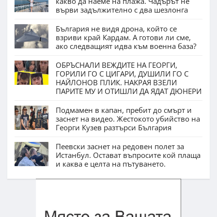
какво да наеме на плажа. Чадърът не
върви задължително с два шезлонга
България не видя дрона, който се
взриви край Кардам. А готови ли сме,
ако следващият идва към военна база?
ОБРЪСНАЛИ ВЕЖДИТЕ НА ГЕОРГИ,
ГОРИЛИ ГО С ЦИГАРИ, ДУШИЛИ ГО С
НАЙЛОНОВ ПЛИК. НАКРАЯ ВЗЕЛИ
ПАРИТЕ МУ И ОТИШЛИ ДА ЯДАТ ДЮНЕРИ
Подмамен в капан, пребит до смърт и
заснет на видео. Жестокото убийство на
Георги Кузев разтърси България
Пеевски заснет на редовен полет за
Истанбул. Остават въпросите кой плаща
и каква е целта на пътуването.