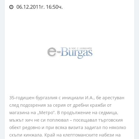
06.12.2011г. 16:50ч.
35-годишен бургазлия с инициали И.А., бе арестуван
след подозрения за серия от дребни кражби от
магазина на „Метро”. В продължение на седмица,
мъжът хич не си поплювал – посещавал търговския
обект редовно и при всяка визита задигал по няколко
скъпи кинжала. Край на клептоманските набези на