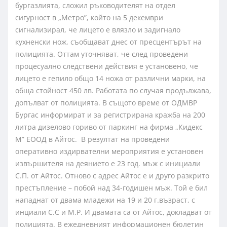
бургазлията, сложил ръководителят на отдел
сигурност в „Метро”, който на 5 декември
сигнализирал, че лицето е влязло и задигнало
кухненски нож, съобщават днес от пресцентърът на
полицията. Оттам уточняват, че след проведени
процесуално следствени действия е установено, че
лицето е гепило общо 14 ножа от различни марки, на
обща стойност 450 лв. Работата по случая продължава,
допълват от полицията. В същото време от ОДМВР
Бургас информират и за регистрирана кражба на 200
литра дизелово гориво от паркинг на фирма „Кидекс
М” ЕООД в Айтос. В резултат на проведени
оперативно издирвателни мероприятия е установен
извършителя на деянието е 23 год. мъж с инициали
С.П. от Айтос. Отново с адрес Айтос е и друго разкрито
престъпление – побой над 34-годишен мъж. Той е бил
нападнат от двама младежи на 19 и 20 г.възраст, с
инциали С.С и М.Р. И двамата са от Айтос, докладват от
полицията. В ежедневният информационен бюлетин