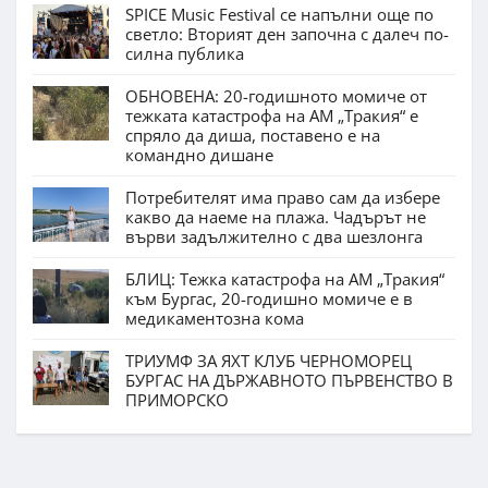
SPICE Music Festival се напълни още по
светло: Вторият ден започна с далеч по-
силна публика
ОБНОВЕНА: 20-годишното момиче от
тежката катастрофа на АМ „Тракия“ е
спряло да диша, поставено е на
командно дишане
Потребителят има право сам да избере
какво да наеме на плажа. Чадърът не
върви задължително с два шезлонга
БЛИЦ: Тежка катастрофа на АМ „Тракия“
към Бургас, 20-годишно момиче е в
медикаментозна кома
ТРИУМФ ЗА ЯХТ КЛУБ ЧЕРНОМОРЕЦ
БУРГАС НА ДЪРЖАВНОТО ПЪРВЕНСТВО В
ПРИМОРСКО