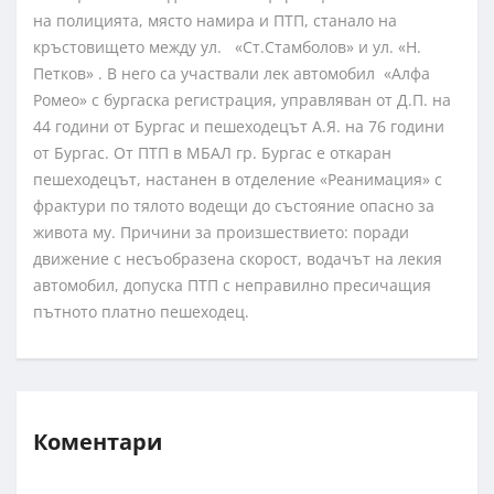
на полицията, място намира и ПТП, станало на
кръстовището между ул. «Ст.Стамболов» и ул. «Н.
Петков» . В него са участвали лек автомобил «Алфа
Ромео» с бургаска регистрация, управляван от Д.П. на
44 години от Бургас и пешеходецът А.Я. на 76 години
от Бургас. От ПТП в МБАЛ гр. Бургас е откаран
пешеходецът, настанен в отделение «Реанимация» с
фрактури по тялото водещи до състояние опасно за
живота му. Причини за произшествието: поради
движение с несъобразена скорост, водачът на лекия
автомобил, допуска ПТП с неправилно пресичащия
пътното платно пешеходец.
Коментари