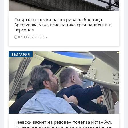
Смъртта се появи на покрива на болница.
Арестуваха мъж, всял паника сред пациенти и
персонал
07.08.2026 08:59ч.
БЪЛГАРИЯ
Пеевски заснет на редовен полет за Истанбул.
Остават въпросите кой плаща и каква е целта