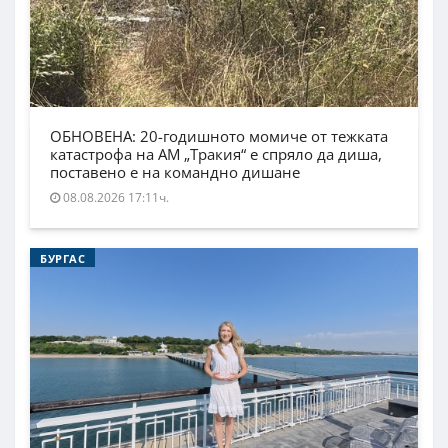
ОБНОВЕНА: 20-годишното момиче от тежката
катастрофа на АМ „Тракия“ е спряло да диша,
поставено е на командно дишане
08.08.2026 17:11ч.
БУРГАС