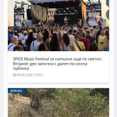
SPICE Music Festival се напълни още по светло:
Вторият ден започна с далеч по-силна
публика
08.08.2026 19:45ч.
БУРГАС