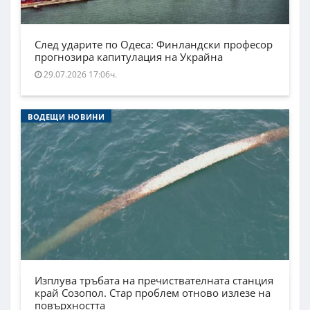
След ударите по Одеса: Финландски професор
прогнозира капитулация на Украйна
29.07.2026 17:06ч.
ВОДЕЩИ НОВИНИ
Изплува тръбата на пречиствателната станция
край Созопол. Стар проблем отново излезе на
повърхността