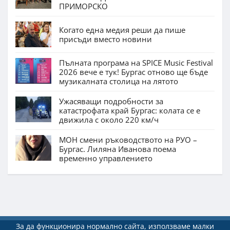
ПРИМОРСКО
Когато една медия реши да пише
присъди вместо новини
Пълната програма на SPICE Music Festival
2026 вече е тук! Бургас отново ще бъде
музикалната столица на лятото
Ужасяващи подробности за
катастрофата край Бургас: колата се е
движила с около 220 км/ч
МОН смени ръководството на РУО –
Бургас. Лиляна Иванова поема
временно управлението
За да функционира нормално сайта, използваме малки