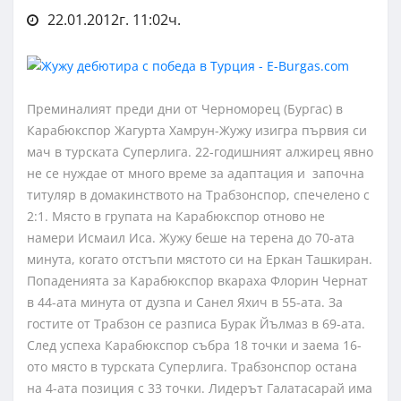
22.01.2012г. 11:02ч.
Преминалият преди дни от Черноморец (Бургас) в
Карабюкспор Жагурта Хамрун-Жужу изигра първия си
мач в турската Суперлига. 22-годишният алжирец явно
не се нуждае от много време за адаптация и започна
титуляр в домакинството на Трабзонспор, спечелено с
2:1. Място в групата на Карабюкспор отново не
намери Исмаил Иса. Жужу беше на терена до 70-ата
минута, когато отстъпи мястото си на Еркан Ташкиран.
Попаденията за Карабюкспор вкараха Флорин Чернат
в 44-ата минута от дузпа и Санел Яхич в 55-ата. За
гостите от Трабзон се разписа Бурак Йълмаз в 69-ата.
След успеха Карабюкспор събра 18 точки и заема 16-
ото място в турската Суперлига. Трабзонспор остана
на 4-ата позиция с 33 точки. Лидерът Галатасарай има