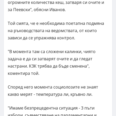
огромните количества кеш, затваря си очите и
за Пеевски", обясни Иванов.
Той смята, че е необходима поетапна подмяна
на ръководствата на ведомствата, от които
зависи да се упражнява контрол.
"В момента там са сложени калинки, чиято
задача е да си затварят очите и да гледат
настрани. КЗК трябва да бъде сменена",
коментира той.
Според него момента социолозите не знаят
какво мерят - температура ли, кръвно ли.
"Имаме безпрецедентна ситуация - 3 пъти
избори, съвместяване на парламентарни и