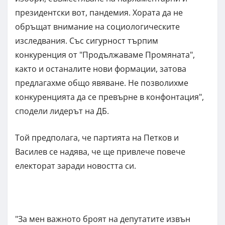
президентски вот, пандемия. Хората да не
обръщат внимание на социологическите
изследвания. Със сигурност търпим
конкуренция от "Продължаваме Промяната",
както и останалите нови формации, затова
предлагахме общо явяване. Не позволихме
конкуренцията да се превърне в конфонтация",
сподели лидерът на ДБ.
Той предполага, че партията на Петков и
Василев се надява, че ще привлече повече
електорат заради новостта си.
"За мен важното броят на депутатите извън