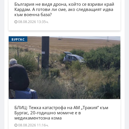
България не видя дрона, който се взриви край
Кардам. А готови ли сме, ако следващият идва
към военна база?
08.08.2026 13:35ч.
БУРГАС
БЛИЦ: Тежка катастрофа на АМ „Тракия“ към
Бургас, 20-годишно момиче е в
медикаментозна кома
08.08.2026 11:16ч.