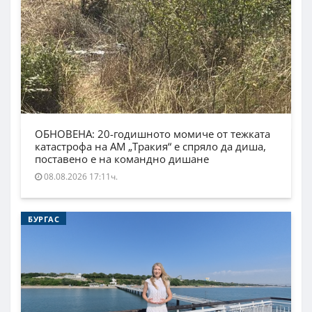
ОБНОВЕНА: 20-годишното момиче от тежката
катастрофа на АМ „Тракия“ е спряло да диша,
поставено е на командно дишане
08.08.2026 17:11ч.
БУРГАС