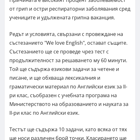
от грип и остри респираторни заболявания сред
учениците и удължената грипна ваканция.
Редът и условията, свързани с провеждане на
състезанието "We love English", остават същите.
Състезанието ще се проведе чрез тест с
продължителност за решаването му 60 минути.
Той ще съдържа езикови задачи за четене и
писане, и ще обхваща лексикалния и
граматически материал по Английски език за II-
ри клас, съобразен с учебната програма на
Министерството на образованието и науката за
II-ри клас по Английски език.
Тестът ще съдържа 10 задачи, като всяка от тях
ще носи различен брой точки. Класирането ще