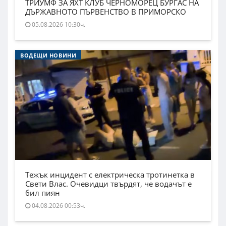
ТРИУМФ ЗА ЯХТ КЛУБ ЧЕРНОМОРЕЦ БУРГАС НА
ДЪРЖАВНОТО ПЪРВЕНСТВО В ПРИМОРСКО
05.08.2026 10:30ч.
ВОДЕЩИ НОВИНИ
Тежък инцидент с електрическа тротинетка в
Свети Влас. Очевидци твърдят, че водачът е
бил пиян
04.08.2026 00:53ч.