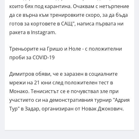
които бях под карантина. Очаквам с нетърпение
да се върна към тренировките скоро, за да бъда
готов за кортовете в САЩ", написа първата ни
ракета в Instagram.
Треньорите на Гришо и Ноле - с положителни
проби за COVID-19
Димитров обяви, че е заразен в социалните
мрежи на 21 юни след положителен тест в
Монако. Тенисистът се е почувствал зле при
участието си на демонстративния турнир "Адрия
Тур" в Задар, организиран от Новак Джокович.