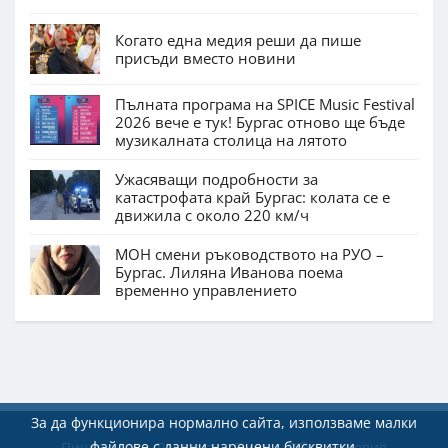
Когато една медия реши да пише
присъди вместо новини
Пълната програма на SPICE Music Festival
2026 вече е тук! Бургас отново ще бъде
музикалната столица на лятото
Ужасяващи подробности за
катастрофата край Бургас: колата се е
движила с около 220 км/ч
МОН смени ръководството на РУО –
Бургас. Лиляна Иванова поема
временно управлението
За да функционира нормално сайта, използваме малки
файлове с данни наречени бисквитки.
Пишете ни
Реклама
Екип
Общи условия