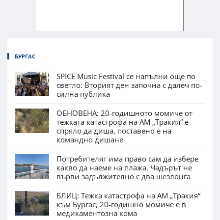
БУРГАС
SPICE Music Festival се напълни още по
светло: Вторият ден започна с далеч по-
силна публика
ОБНОВЕНА: 20-годишното момиче от
тежката катастрофа на АМ „Тракия“ е
спряло да диша, поставено е на
командно дишане
Потребителят има право сам да избере
какво да наеме на плажа. Чадърът не
върви задължително с два шезлонга
БЛИЦ: Тежка катастрофа на АМ „Тракия“
към Бургас, 20-годишно момиче е в
медикаментозна кома