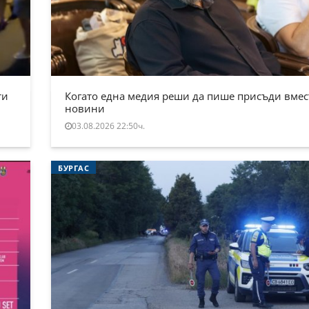
ти
Когато една медия реши да пише присъди вмес
новини
03.08.2026 22:50ч.
БУРГАС