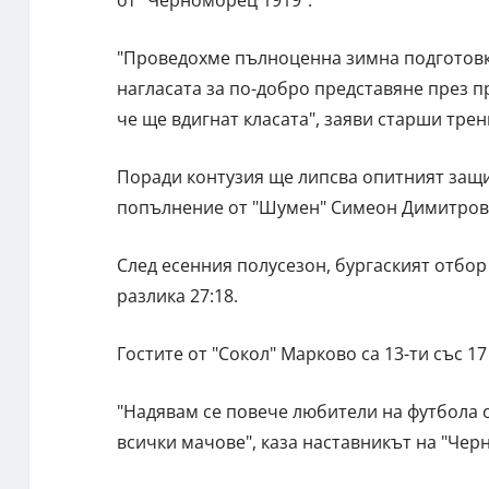
от "Черноморец 1919".
"Проведохме пълноценна зимна подготовка
нагласата за по-добро представяне през п
че ще вдигнат класата", заяви старши трен
Поради контузия ще липсва опитният защи
попълнение от "Шумен" Симеон Димитров, 
След есенния полусезон, бургаският отбор
разлика 27:18.
Гостите от "Сокол" Марково са 13-ти със 17
"Надявам се повече любители на футбола о
всички мачове", каза наставникът на "Чер