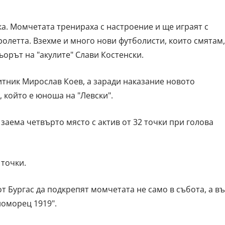
. Момчетата тренираха с настроение и ще играят с
ролетта. Взехме и много нови футболисти, които смятам,
ьорът на "акулите" Слави Костенски.
тник Мирослав Коев, а заради наказание новото
който е юноша на "Левски".
 заема четвърто място с актив от 32 точки при голова
 точки.
т Бургас да подкрепят момчетата не само в събота, а в
номорец 1919".