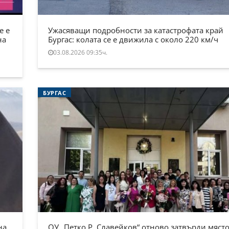
е е
Ужасяващи подробности за катастрофата край
на
Бургас: колата се е движила с около 220 км/ч
03.08.2026 09:35ч.
БУРГАС
на
ОУ „Петко Р. Славейков“ отново затвърди място