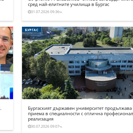
сред най-елитните училища в Бургас
31.07.2026 09:36ч.
БУРГАС
.
Бургаският държавен университет продължава
приема в специалности с отлична професиона
реализация
30.07.2026 09:07ч.