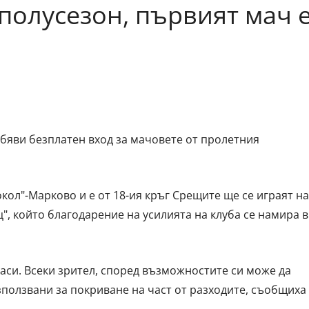
полусезон, първият мач 
бяви безплатен вход за мачовете от пролетния
окол"-Марково и е от 18-ия кръг Срещите ще се играят на
, който благодарение на усилията на клуба се намира в
аси. Всеки зрител, според възможностите си може да
зползвани за покриване на част от разходите, съобщиха