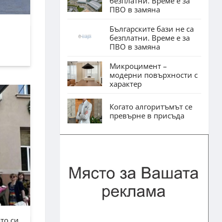
безплатни. Време е за
ПВО в замяна
Българските бази не са
безплатни. Време е за
ПВО в замяна
Микроцимент –
модерни повърхности с
характер
Когато алгоритъмът се
превърне в присъда
то си