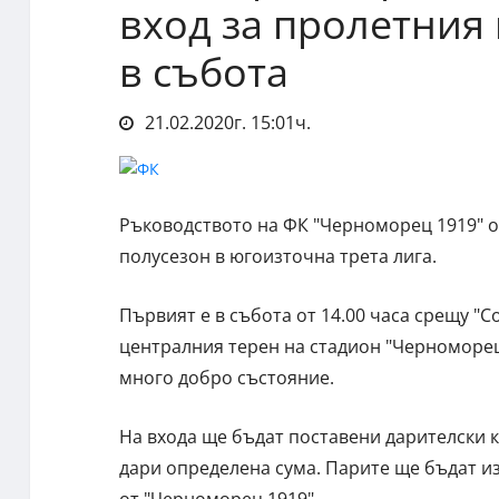
вход за пролетния 
в събота
21.02.2020г. 15:01ч.
Ръководството на ФК "Черноморец 1919" о
полусезон в югоизточна трета лига.
Първият е в събота от 14.00 часа срещу "С
централния терен на стадион "Черноморец"
много добро състояние.
На входа ще бъдат поставени дарителски к
дари определена сума. Парите ще бъдат и