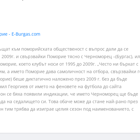
ъщат към поморийската общественост с въпрос дали да се
 2009г. и свързвайки Поморие тясно с Черноморец –(Бургас), и
оморие, което клубът носи от 1995 до 2009г. „Често ни бъркат с
тим, а името Поморие дава самоличност на отбора, свързвайки г
рие) беше диктатично наложено през 2009 г. без да бъде
ил Георгиев от името на феновете на футбола до сайта
езон се бяха появили индикации, че името Черноморец ще бъде
да на седалището си. Това обаче може да стане най-рано през
ин тим трябва да изиграе целия сезон под наименованието, с