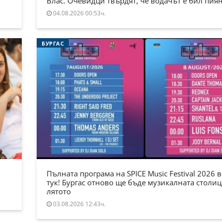
Влас. Очевидци твърдят, че водачът е бил пия
04.08.2026 00:53ч.
БУРГАС
Пълната програма на SPICE Music Festival 2026 в
тук! Бургас отново ще бъде музикалната столиц
лятото
03.08.2026 12:43ч.