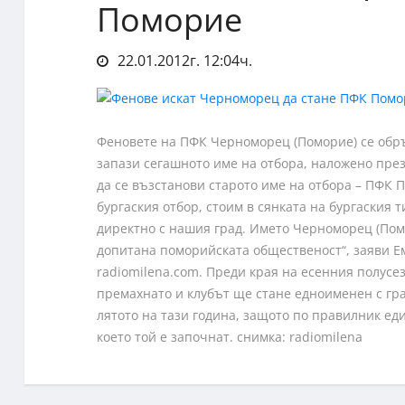
Поморие
22.01.2012г. 12:04ч.
Феновете на ПФК Черноморец (Поморие) се обр
запази сегашното име на отбора, наложено през
да се възстанови старото име на отбора – ПФК П
бургаския отбор, стоим в сянката на бургаския 
директно с нашия град. Името Черноморец (Помо
допитана поморийската общественост“, заяви Ем
radiomilena.com. Преди края на есенния полус
премахнато и клубът ще стане едноименен с гра
лятото на тази година, защото по правилник ед
което той е започнат. снимка: radiomilena