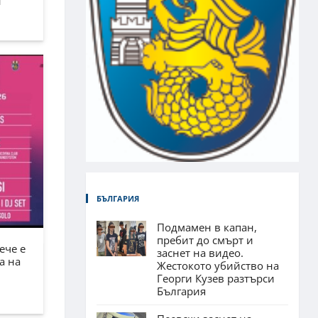
н
БЪЛГАРИЯ
Подмамен в капан,
пребит до смърт и
ече е
заснет на видео.
а на
Жестокото убийство на
Георги Кузев разтърси
България