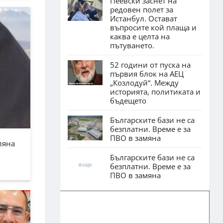
Пеевски заснет на
редовен полет за
Истанбул. Остават
въпросите кой плаща и
каква е целта на
пътуването.
52 години от пуска на
първия блок на АЕЦ
„Козлодуй“. Между
историята, политиката и
бъдещето
Българските бази не са
безплатни. Време е за
ПВО в замяна
ляна
Българските бази не са
безплатни. Време е за
ПВО в замяна