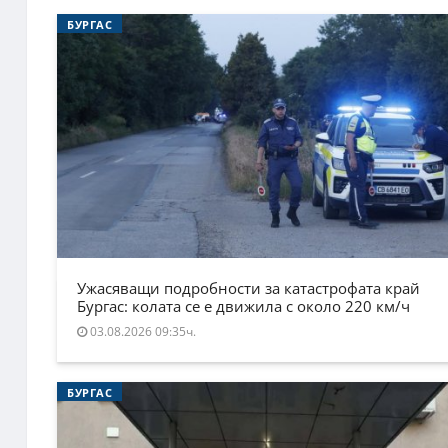
БУРГАС
Ужасяващи подробности за катастрофата край
Бургас: колата се е движила с около 220 км/ч
03.08.2026 09:35ч.
БУРГАС