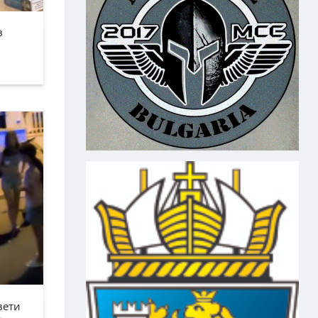
в
вети