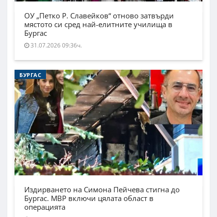
ОУ „Петко Р. Славейков“ отново затвърди
мястото си сред най-елитните училища в
Бургас
31.07.2026 09:36ч.
БУРГАС
Издирването на Симона Пейчева стигна до
Бургас. МВР включи цялата област в
операцията