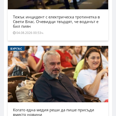
Тежък инцидент с електрическа тротинетка в
Свети Влас. Очевидци твърдят, че водачът е
бил пиян
04.08.2026 00:53ч.
БУРГАС
Когато една медия реши да пише присъди
вместо новини